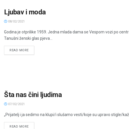
Ljubav i moda
08/02/2021
Godina je otprilike 1959. Jedna mlada dama se Vespom vozi po centra
Tanušni ženski glas pjeva...
READ MORE
Šta nas čini ljudima
07/02/2021
„Prijatelj i ja sedimo na klupi/i slušamo vesti/koje su upravo stigle/k
READ MORE