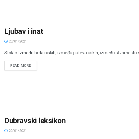
Ljubav i inat
20/01/2021
Stolac. Između brda niskih, između puteva uskih, između stvarnosti i s
READ MORE
Dubravski leksikon
20/01/2021