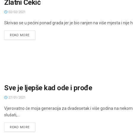
Zlatni Čekić
02/02/2021
Skrivao se u pećini ponad grada jer je bio ranjen na više mjesta i nije ht
READ MORE
Sve je ljepše kad ode i prođe
27/01/2021
Vjerovatno će moja generacija za dvadesetak i više godina na nekom
slušati,...
READ MORE