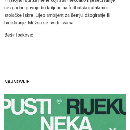
Pristojna ruta za mene koji sam nekoliko mjeseci ranije
nezgodno povrijedio koljeno na fudbalskoj utakmici
stolačke Iskre. Lijep ambijent za šetnju, džogiranje ili
bicikliranje. Možda se svidi i vama.
Bešir Isaković
NAJNOVIJE