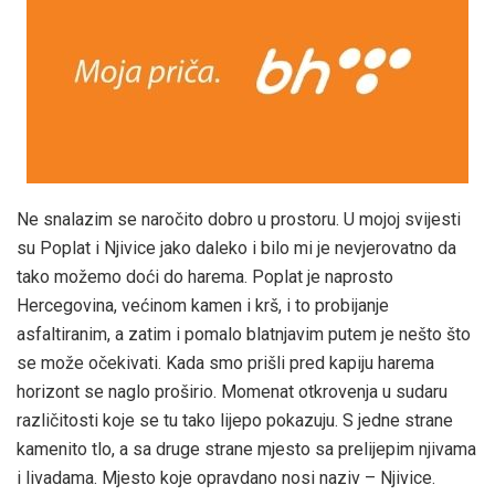
Ne snalazim se naročito dobro u prostoru. U mojoj svijesti
su Poplat i Njivice jako daleko i bilo mi je nevjerovatno da
tako možemo doći do harema. Poplat je naprosto
Hercegovina, većinom kamen i krš, i to probijanje
asfaltiranim, a zatim i pomalo blatnjavim putem je nešto što
se može očekivati. Kada smo prišli pred kapiju harema
horizont se naglo proširio. Momenat otkrovenja u sudaru
različitosti koje se tu tako lijepo pokazuju. S jedne strane
kamenito tlo, a sa druge strane mjesto sa prelijepim njivama
i livadama. Mjesto koje opravdano nosi naziv – Njivice.