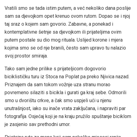
Vratili smo se tada istim putem, a već nekoliko dana poslije
sam sa djevojkom opet krenuo ovom rutom. Dopao se i njoj
taj sraz o kojem sam govorio. Zabavne, a ponekad i
kontemplativne šetnje sa djevojkom ili prijateljima ovim
putem postale su dio mog rituala. Uslijed korone i mjera
kojima smo se od nje branili, često sam upravo tu nalazio
svoj prostor smiraja.
Tako sam jedne prilike s prijateljicom dogovorio
biciklističku turu iz Stoca na Poplat pa preko Njivica nazad.
Priznajem da sam tokom vožnje uza stranu morao
povremeno silaziti s bicikla i gurati ga kraj sebe. Odmorili
smo u dvorištu crkve, a čak smo uspjeli ući u njenu
unutrašnjost, iako su inače vrata zaključana, i napraviti par
fotografija. Osjećaj koji je na kraju pružilo spuštanje biciklom
je zasjenio sav prethodni umor.