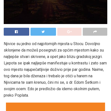
Njivice su jedno od najpitomijih mjesta u Stocu. Dovoljno
sklonjene da možeš posegnuti za općim mjestom kako su
najljepše stvari skrivene, a opet jako blizu gradskoj jezgri.
Ljepota se ipak najljepše manifestuje u kontrastu i zato sam
ovo mjesto najupečatljivije doživio prije par godina. Naime,
tog dana je bila dženaza i trebalo je otići u harem na
Njivicama te sam krenuo, čini mi se, s dr. Edom Šetkom i
svojim ocem. Edo je predložio da idemo okolnim putem,
preko Poplata.