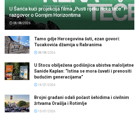
U Šarića kući projekcija filma „Pusti rijeku neka teče“ i
razgovor o Gornjim Horizontima
08/08/2026
Tamo gdje Hercegovina šuti, ezan govori:
Tucakovića džamija u Rabranima
08/08/2026
U Stocu obilježena godišnjica ubistva maloljetne
Sanide Kaplan: “Istina se mora čuvati i prenositi
budućim generacijama”
14/07/2026
Brojni građani odali počast šehidima i civilnim
žrtvama Orašlja i Rotimlje
13/07/2026