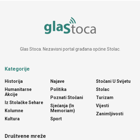
Glas Stoca. Nezavisni portal građana općine Stolac.
Kategorije
Historija
Najave
Stočani U Svijetu
Humanitarne
Politika
Stolac
Akcije
Poznati Stočani
Turizam
Iz Stolačke Sehare
Sjećanja (In
Vijesti
Kolumne
Memoriam)
Zanimljivosti
Kultura
Sport
Društvene mreže