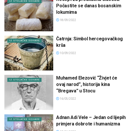
IZ STOLAČKE SEHARE
Počastite se danas bosanskim
lokumima
18/09/2022
Čatrnja: Simbol hercegovačkog
IZ STOLAČKE SEHARE
krša
10/09/2022
Muhamed Elezović “Živjet će
IZ STOLAČKE SEHARE
ovaj narod”, historija kina
“Bregava” u Stocu
16/05/2022
Adnan Adi Vele – Jedan od lijepih
IZ STOLAČKE SEHARE
primjera dobrote i humanizma