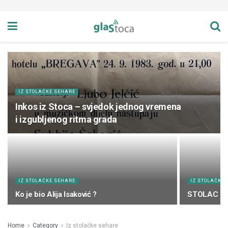
IZ STOLAČKE SEHARE
Inkos iz Stoca – svjedok jednog vremena
i izgubljenog ritma grada
IZ STOLAČKE SEHARE
IZ STOLAČKE
Ko je bio Alija Isaković ?
STOLAC – 
Home
Category
Iz stolačke sehare