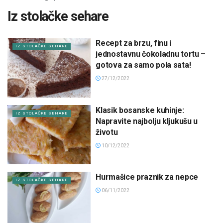
Iz stolačke sehare
Recept za brzu, finu i
IZ STOLAČKE SEHARE
jednostavnu čokoladnu tortu –
gotova za samo pola sata!
27/12/2022
Klasik bosanske kuhinje:
IZ STOLAČKE SEHARE
Napravite najbolju kljukušu u
životu
10/12/2022
Hurmašice praznik za nepce
IZ STOLAČKE SEHARE
06/11/2022