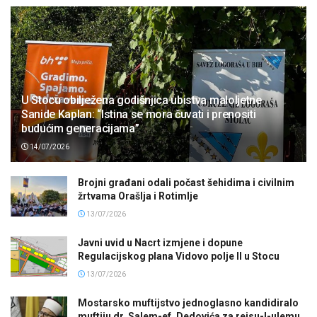
U Stocu obilježena godišnjica ubistva maloljetne
Sanide Kaplan: “Istina se mora čuvati i prenositi
budućim generacijama”
14/07/2026
Brojni građani odali počast šehidima i civilnim
žrtvama Orašlja i Rotimlje
13/07/2026
Javni uvid u Nacrt izmjene i dopune
Regulacijskog plana Vidovo polje II u Stocu
13/07/2026
Mostarsko muftijstvo jednoglasno kandidiralo
muftiju dr. Salem-ef. Dedovića za reisu-l-ulemu