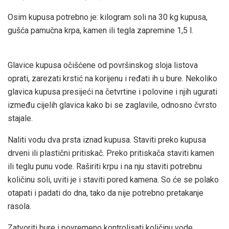
Osim kupusa potrebno je: kilogram soli na 30 kg kupusa,
gušća pamučna krpa, kamen ili tegla zapremine 1,5 l.
Glavice kupusa očišćene od površinskog sloja listova
oprati, zarezati krstić na korijenu i ređati ih u bure. Nekoliko
glavica kupusa presijeći na četvrtine i polovine i njih ugurati
između cijelih glavica kako bi se zaglavile, odnosno čvrsto
stajale.
Naliti vodu dva prsta iznad kupusa. Staviti preko kupusa
drveni ili plastični pritiskač. Preko pritiskača staviti kamen
ili teglu punu vode. Raširiti krpu i na nju staviti potrebnu
količinu soli, uviti je i staviti pored kamena. So će se polako
otapati i padati do dna, tako da nije potrebno pretakanje
rasola.
Zatvoriti bure i povremeno kontrolisati količinu vode