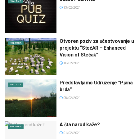
NAJAVE
13/02/2021
Otvoren poziv za učestvovanje u
KULTURA
projektu “StećAR – Enhanced
Vision of Stećak”
10/02/2021
Predstavljamo Udruženje ”Pjana
NAJAVE
brda”
08/02/2021
A šta narod kaže?
KULTURA
01/02/2021