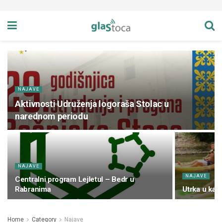
NAJAVE
Aktivnosti Udruženja logoraša Stolac u
narednom periodu
NAJAVE
NAJAVE
Centralni program Lejletul – Bedr u
Rabranima
Utrka u kay
Home
Category
Najave