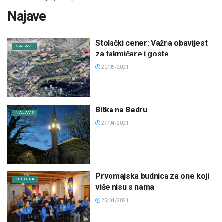
Najave
Stolački cener: Važna obavijest
NAJAVE
za takmičare i goste
20/05/2021
Bitka na Bedru
NAJAVE
27/04/2021
Prvomajska budnica za one koji
KULTURA
više nisu s nama
25/04/2021