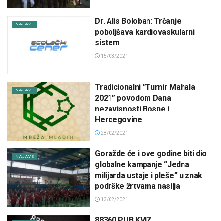
Dr. Alis Boloban: Trčanje
NAJAVE
poboljšava kardiovaskularni
sistem
15/03/2021
Tradicionalni ”Turnir Mahala
NAJAVE
2021” povodom Dana
nezavisnosti Bosne i
Hercegovine
28/02/2021
Goražde će i ove godine biti dio
NAJAVE
globalne kampanje “Jedna
milijarda ustaje i pleše” u znak
podrške žrtvama nasilja
13/02/2021
88360 PUB KVIZ