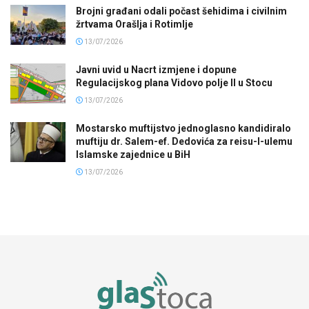
Brojni građani odali počast šehidima i civilnim
žrtvama Orašlja i Rotimlje
13/07/2026
Javni uvid u Nacrt izmjene i dopune
Regulacijskog plana Vidovo polje II u Stocu
13/07/2026
Mostarsko muftijstvo jednoglasno kandidiralo
muftiju dr. Salem-ef. Dedovića za reisu-l-ulemu
Islamske zajednice u BiH
13/07/2026