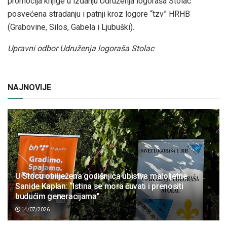
promocija knjige u izdanju Udruženja logoraša Stolac
posvećena stradanju i patnji kroz logore “tzv” HRHB
(Grabovine, Silos, Gabela i Ljubuški).
Upravni odbor Udruženja logoraša Stolac
NAJNOVIJE
U Stocu obilježena godišnjica ubistva maloljetne
Sanide Kaplan: “Istina se mora čuvati i prenositi
budućim generacijama”
14/07/2026