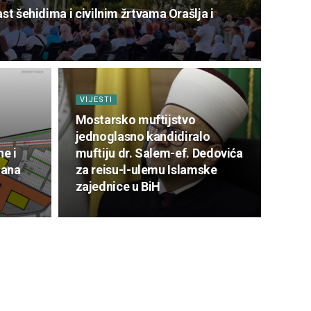
st šehidima i civilnim žrtvama Orašlja i
VIJESTI
Mostarsko muftijstvo
jednoglasno kandidiralo
ne i
muftiju dr. Salem-ef. Dedovića
lana
za reisu-l-ulemu Islamske
zajednice u BiH