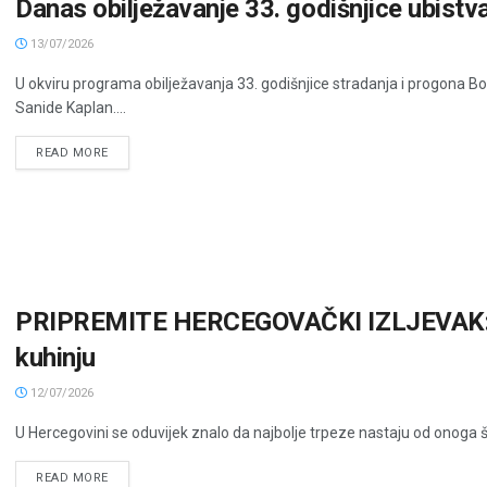
Danas obilježavanje 33. godišnjice ubistv
13/07/2026
U okviru programa obilježavanja 33. godišnjice stradanja i progona Boš
Sanide Kaplan....
READ MORE
PRIPREMITE HERCEGOVAČKI IZLJEVAK: Ok
kuhinju
12/07/2026
U Hercegovini se oduvijek znalo da najbolje trpeze nastaju od onoga što 
READ MORE