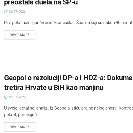
preostala duela na SP-u
12/07/2026
Prvi polufinalni par će činiti Francuska i Španija koji su nakon 90 minut
READ MORE
Geopol o rezoluciji DP-a i HDZ-a: Dokum
tretira Hrvate u BiH kao manjinu
12/07/2026
U svojoj detaljnoj analizi, iz Geopola ističu brojne nelogičnosti i kont
pokret, poručujući...
READ MORE