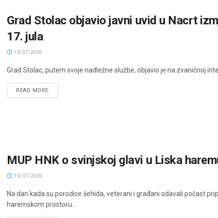
Grad Stolac objavio javni uvid u Nacrt iz
17. jula
13/07/2026
Grad Stolac, putem svoje nadležne službe, objavio je na zvaničnoj inter
READ MORE
MUP HNK o svinjskoj glavi u Liska harem
13/07/2026
Na dan kada su porodice šehida, veterani i građani odavali počast pr
haremskom prostoru...