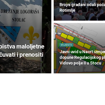
Brojni građani odali poča
Rotimlje
bistva maloljetne
VIJESTI
Javni uvid u Nacrt izmje
uvati i prenositi
dopune Regulacijskog p
Vidovo polje II u Stocu