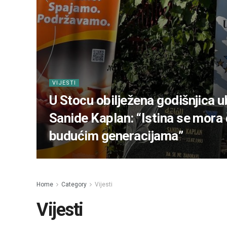
VIJESTI
U Stocu obilježena godišnjica u
Sanide Kaplan: “Istina se mora č
budućim generacijama”
Home
Category
Vijesti
Vijesti