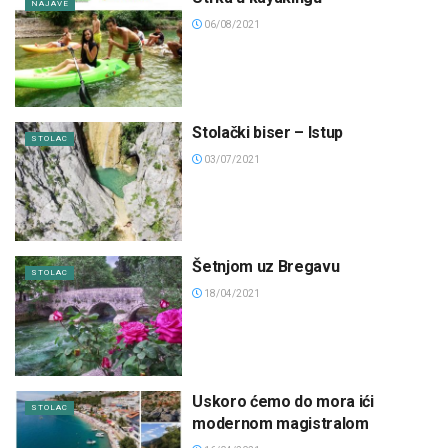
NAJAVE
06/08/2021
Stolački biser – Istup
STOLAC
03/07/2021
Šetnjom uz Bregavu
STOLAC
18/04/2021
Uskoro ćemo do mora ići
STOLAC
modernom magistralom