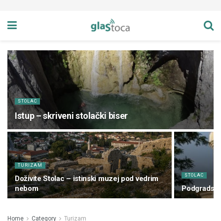
STOLAC
Istup – skriveni stolački biser
TURIZAM
STOLAC
Doživite Stolac – istinski muzej pod vedrim
nebom
Podgradska 
Home
Category
Turizam