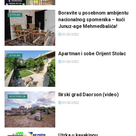
Boravite u posebnom ambijentu
STOLAC
nacionalnog spomenika – kući
Junuz-age Mehmedbašića!
01/02/2022
Apartman i sobe Orijent Stolac
STOLAC
01/02/2022
Ilirski grad Daorson (video)
HISTORIJA
01/02/2022
Utrka u kayakingu