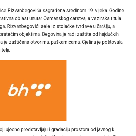
dice Rizvanbegovića sagrađena sredinom 19. vijeka. Godine
ativna oblast unutar Osmanskog carstva, a vezirska titula
ga, Rizvanbegovići sele iz stolačke tvrđave u čaršiju, a
ratećim objektima. Begovina je radi zaštite od hajdučkih
a je zaštićena otvorima, puškarnicama. Cjelina je poštovala
telji.
oji ujedno predstavljaju i gradaciju prostora od javnog k