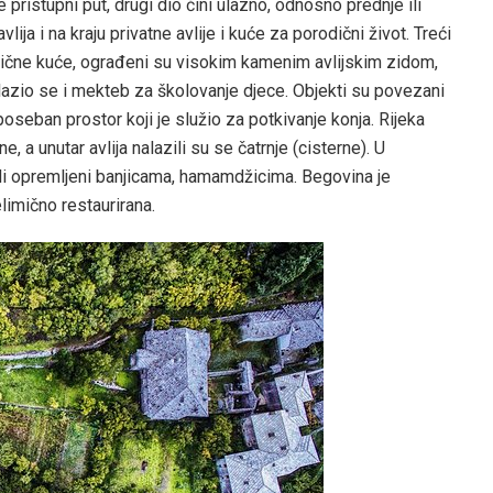
e pristupni put, drugi dio čini ulazno, odnosno prednje ili
lija i na kraju privatne avlije i kuće za porodični život. Treći
orodične kuće, ograđeni su visokim kamenim avlijskim zidom,
nalazio se i mekteb za školovanje djece. Objekti su povezani
oseban prostor koji je služio za potkivanje konja. Rijeka
 a unutar avlija nalazili su se čatrnje (cisterne). U
bili opremljeni banjicama, hamamdžicima. Begovina je
limično restaurirana.