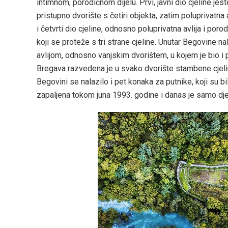
intimnom, porodičnom dijelu. Prvi, javni dio cjeline jest
pristupno dvorište s četiri objekta, zatim poluprivatna av
i četvrti dio cjeline, odnosno poluprivatna avlija i p
koji se proteže s tri strane cjeline. Unutar Begovine 
avlijom, odnosno vanjskim dvorištem, u kojem je bio i p
Bregava razvedena je u svako dvorište stambene cjeline,
Begovini se nalazilo i pet konaka za putnike, koji su 
zapaljena tokom juna 1993. godine i danas je samo dje