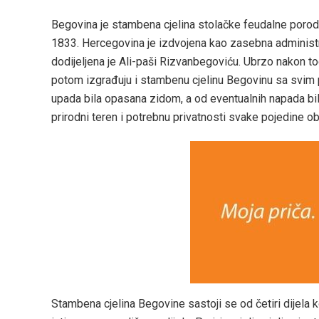
Begovina je stambena cjelina stolačke feudalne poro
1833. Hercegovina je izdvojena kao zasebna administr
dodijeljena je Ali-paši Rizvanbegoviću. Ubrzo nakon to
potom izgrađuju i stambenu cjelinu Begovinu sa svim p
upada bila opasana zidom, a od eventualnih napada bil
prirodni teren i potrebnu privatnosti svake pojedine obi
Stambena cjelina Begovine sastoji se od četiri dijela k