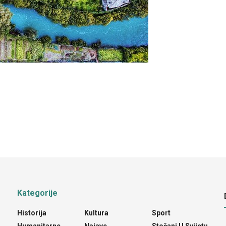
Kategorije
Historija
Kultura
Sport
Humanitarne
Najave
Stočani U Svijetu