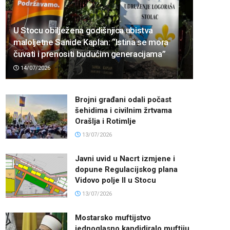
U Stocu obilježena godišnjica ubistva
maloljetne Sanide Kaplan: “Istina se mora
čuvati i prenositi budućim generacijama”
14/07/2026
Brojni građani odali počast
šehidima i civilnim žrtvama
Orašlja i Rotimlje
13/07/2026
Javni uvid u Nacrt izmjene i
dopune Regulacijskog plana
Vidovo polje II u Stocu
13/07/2026
Mostarsko muftijstvo
jednoglasno kandidiralo muftiju