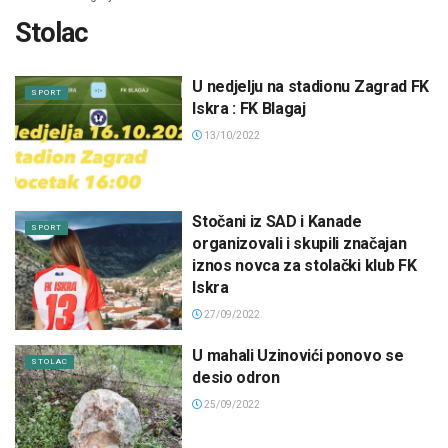
Stolac
U nedjelju na stadionu Zagrad FK
SPORT
Iskra : FK Blagaj
13/10/2022
Stočani iz SAD i Kanade
SPORT
organizovali i skupili značajan
iznos novca za stolački klub FK
Iskra
27/09/2022
U mahali Uzinovići ponovo se
STOLAC
desio odron
25/09/2022