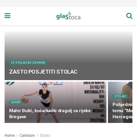
IZ STOLAČKE SEHARE
ZASTO POSJETITI STOLAC
STOLAC
SPORT
Pobjednički 
Mahir Đulić, košarkaški dragulj sa rijeke
temu “Moja,
Bregave
Hercegovin
Home
Category
Stolac