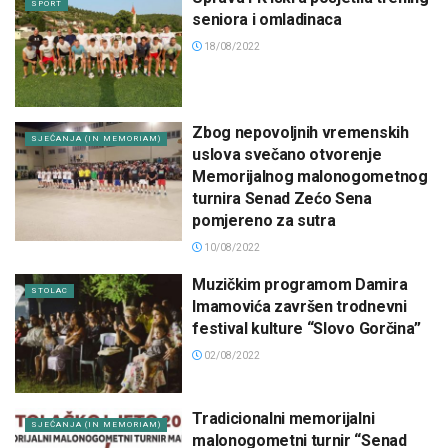
SPORT
seniora i omladinaca
18/08/2022
Zbog nepovoljnih vremenskih
SJEĆANJA (IN MEMORIAM)
uslova svečano otvorenje
Memorijalnog malonogometnog
turnira Senad Zećo Sena
pomjereno za sutra
10/08/2022
Muzičkim programom Damira
STOLAC
Imamovića završen trodnevni
festival kulture “Slovo Gorčina”
02/08/2022
Tradicionalni memorijalni
SJEĆANJA (IN MEMORIAM)
malonogometni turnir “Senad