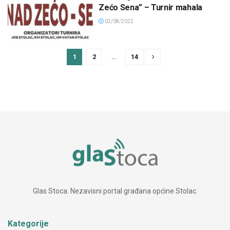
Zećo Sena” – Turnir mahala
02/08/2022
1
2
…
14
Glas Stoca. Nezavisni portal građana općine Stolac.
Kategorije