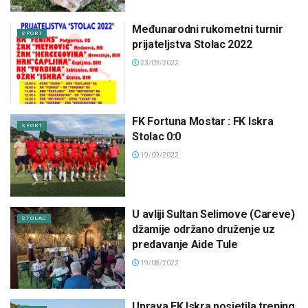
Međunarodni rukometni turnir
SPORT
prijateljstva Stolac 2022
23/09/2022
FK Fortuna Mostar : FK Iskra
SPORT
Stolac 0:0
19/09/2022
U avliji Sultan Selimove (Careve)
STOLAC
džamije održano druženje uz
predavanje Aide Tule
19/08/2022
Uprava FK Iskra posjetila trening