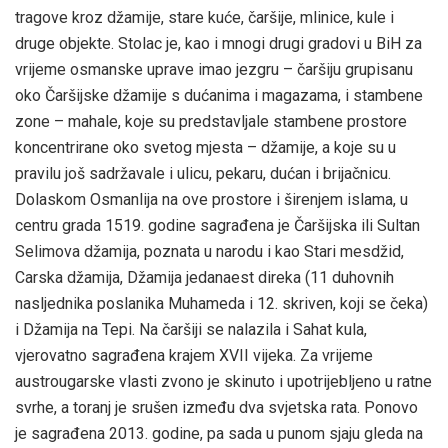
tragove kroz džamije, stare kuće, čaršije, mlinice, kule i
druge objekte. Stolac je, kao i mnogi drugi gradovi u BiH za
vrijeme osmanske uprave imao jezgru – čaršiju grupisanu
oko Čaršijske džamije s dućanima i magazama, i stambene
zone – mahale, koje su predstavljale stambene prostore
koncentrirane oko svetog mjesta – džamije, a koje su u
pravilu još sadržavale i ulicu, pekaru, dućan i brijačnicu.
Dolaskom Osmanlija na ove prostore i širenjem islama, u
centru grada 1519. godine sagrađena je Čaršijska ili Sultan
Selimova džamija, poznata u narodu i kao Stari mesdžid,
Carska džamija, Džamija jedanaest direka (11 duhovnih
nasljednika poslanika Muhameda i 12. skriven, koji se čeka)
i Džamija na Tepi. Na čaršiji se nalazila i Sahat kula,
vjerovatno sagrađena krajem XVII vijeka. Za vrijeme
austrougarske vlasti zvono je skinuto i upotrijebljeno u ratne
svrhe, a toranj je srušen između dva svjetska rata. Ponovo
je sagrađena 2013. godine, pa sada u punom sjaju gleda na