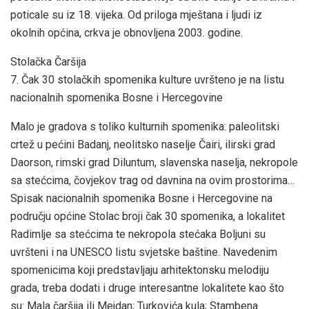
poticale su iz 18. vijeka. Od priloga mještana i ljudi iz
okolnih općina, crkva je obnovljena 2003. godine.
Stolačka Čaršija
7. Čak 30 stolačkih spomenika kulture uvršteno je na listu
nacionalnih spomenika Bosne i Hercegovine
Malo je gradova s toliko kulturnih spomenika: paleolitski
crtež u pećini Badanj, neolitsko naselje Čairi, ilirski grad
Daorson, rimski grad Diluntum, slavenska naselja, nekropole
sa stećcima, čovjekov trag od davnina na ovim prostorima…
Spisak nacionalnih spomenika Bosne i Hercegovine na
području općine Stolac broji čak 30 spomenika, a lokalitet
Radimlje sa stećcima te nekropola stećaka Boljuni su
uvršteni i na UNESCO listu svjetske baštine. Navedenim
spomenicima koji predstavljaju arhitektonsku melodiju
grada, treba dodati i druge interesantne lokalitete kao što
su: Mala čaršija ili Mejdan; Turkovića kula; Stambena