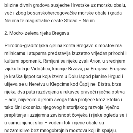
blizine divnih gradova susjedne Hrvatske uz morsku obalu,
već i zbog bosanskohercegovačke morske obale i grada
Neuma te magistralne ceste Stolac – Neum.
2. Modro-zelena rijeka Bregava
Prirodno-graditeljska cjelina korita Bregave s mostovima,
mlinicama i stupama predstavlja izuzetno vrijedan prirodni i
kulturni spomenik. Rimljani su rijeku zvali Arion, u srednjem
vijeku bila je Vidoštica, kasnije Brzava, pa Bregava. Bregava
je kraška ljepotica koja izvire u Dolu ispod planine Hrgud i
ulijeva se u Neretvu u Klepcima kod Čapljine. Bistra, brza
rijeka, dva puta razdvojena u rukavce praveći riječna ostrva
– ade, najvećim dijelom svoga toka protječe kroz Stolac i
tako čini okosnicu njegovog historijskog razvoja. Vječno
preplitanje i uzajamna zavisnost čovjeka i rijeke ogleda se i
u samoj njenoj slici – vodeni tok i njene obale su
nezamislive bez mnogobrojnih mostova koji ih spajaju,