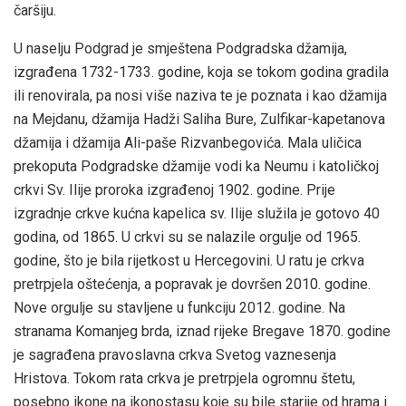
čaršiju.
U naselju Podgrad je smještena Podgradska džamija,
izgrađena 1732-1733. godine, koja se tokom godina gradila
ili renovirala, pa nosi više naziva te je poznata i kao džamija
na Mejdanu, džamija Hadži Saliha Bure, Zulfikar-kapetanova
džamija i džamija Ali-paše Rizvanbegovića. Mala uličica
prekoputa Podgradske džamije vodi ka Neumu i katoličkoj
crkvi Sv. Ilije proroka izgrađenoj 1902. godine. Prije
izgradnje crkve kućna kapelica sv. Ilije služila je gotovo 40
godina, od 1865. U crkvi su se nalazile orgulje od 1965.
godine, što je bila rijetkost u Hercegovini. U ratu je crkva
pretrpjela oštećenja, a popravak je dovršen 2010. godine.
Nove orgulje su stavljene u funkciju 2012. godine. Na
stranama Komanjeg brda, iznad rijeke Bregave 1870. godine
je sagrađena pravoslavna crkva Svetog vaznesenja
Hristova. Tokom rata crkva je pretrpjela ogromnu štetu,
posebno ikone na ikonostasu koje su bile starije od hrama i