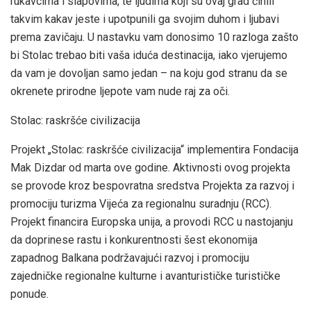
rukavcima i slapovima, te ljudima koji su ovaj grad činili
takvim kakav jeste i upotpunili ga svojim duhom i ljubavi
prema zavičaju. U nastavku vam donosimo 10 razloga zašto
bi Stolac trebao biti vaša iduća destinacija, iako vjerujemo
da vam je dovoljan samo jedan – na koju god stranu da se
okrenete prirodne ljepote vam nude raj za oči.
Stolac: raskršće civilizacija
Projekt „Stolac: raskršće civilizacija“ implementira Fondacija
Mak Dizdar od marta ove godine. Aktivnosti ovog projekta
se provode kroz bespovratna sredstva Projekta za razvoj i
promociju turizma Vijeća za regionalnu suradnju (RCC).
Projekt financira Europska unija, a provodi RCC u nastojanju
da doprinese rastu i konkurentnosti šest ekonomija
zapadnog Balkana podržavajući razvoj i promociju
zajedničke regionalne kulturne i avanturističke turističke
ponude.