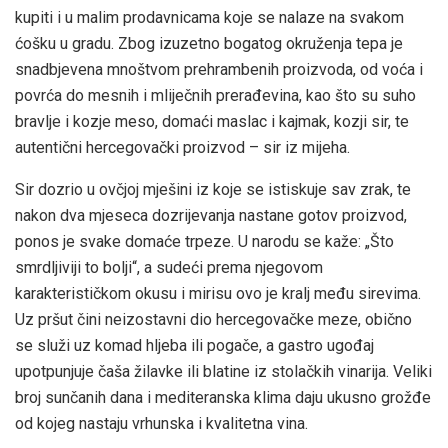
kupiti i u malim prodavnicama koje se nalaze na svakom
ćošku u gradu. Zbog izuzetno bogatog okruženja tepa je
snadbjevena mnoštvom prehrambenih proizvoda, od voća i
povrća do mesnih i mliječnih prerađevina, kao što su suho
bravlje i kozje meso, domaći maslac i kajmak, kozji sir, te
autentični hercegovački proizvod – sir iz mijeha.
Sir dozrio u ovčjoj mješini iz koje se istiskuje sav zrak, te
nakon dva mjeseca dozrijevanja nastane gotov proizvod,
ponos je svake domaće trpeze. U narodu se kaže: „Što
smrdljiviji to bolji“, a sudeći prema njegovom
karakterističkom okusu i mirisu ovo je kralj među sirevima.
Uz pršut čini neizostavni dio hercegovačke meze, obično
se služi uz komad hljeba ili pogače, a gastro ugođaj
upotpunjuje čaša žilavke ili blatine iz stolačkih vinarija. Veliki
broj sunčanih dana i mediteranska klima daju ukusno grožđe
od kojeg nastaju vrhunska i kvalitetna vina.