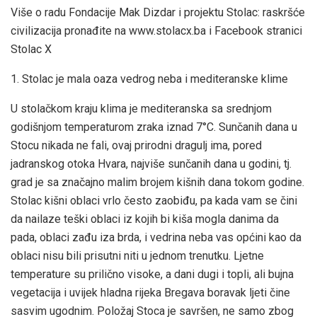
Više o radu Fondacije Mak Dizdar i projektu Stolac: raskršće
civilizacija pronađite na www.stolacx.ba i Facebook stranici
Stolac X
1. Stolac je mala oaza vedrog neba i mediteranske klime
U stolačkom kraju klima je mediteranska sa srednjom
godišnjom temperaturom zraka iznad 7°C. Sunčanih dana u
Stocu nikada ne fali, ovaj prirodni dragulj ima, pored
jadranskog otoka Hvara, najviše sunčanih dana u godini, tj.
grad je sa značajno malim brojem kišnih dana tokom godine.
Stolac kišni oblaci vrlo često zaobiđu, pa kada vam se čini
da nailaze teški oblaci iz kojih bi kiša mogla danima da
pada, oblaci zađu iza brda, i vedrina neba vas općini kao da
oblaci nisu bili prisutni niti u jednom trenutku. Ljetne
temperature su prilično visoke, a dani dugi i topli, ali bujna
vegetacija i uvijek hladna rijeka Bregava boravak ljeti čine
sasvim ugodnim. Položaj Stoca je savršen, ne samo zbog