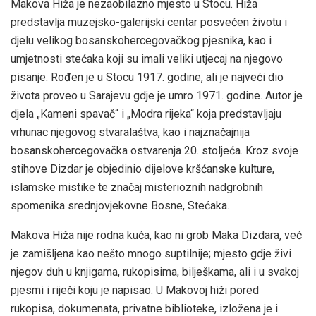
Makova Hiža je nezaobilazno mjesto u Stocu. Hiža
predstavlja muzejsko-galerijski centar posvećen životu i
djelu velikog bosanskohercegovačkog pjesnika, kao i
umjetnosti stećaka koji su imali veliki utjecaj na njegovo
pisanje. Rođen je u Stocu 1917. godine, ali je najveći dio
života proveo u Sarajevu gdje je umro 1971. godine. Autor je
djela „Kameni spavač“ i „Modra rijeka“ koja predstavljaju
vrhunac njegovog stvaralaštva, kao i najznačajnija
bosanskohercegovačka ostvarenja 20. stoljeća. Kroz svoje
stihove Dizdar je objedinio dijelove kršćanske kulture,
islamske mistike te značaj misterioznih nadgrobnih
spomenika srednjovjekovne Bosne, Stećaka.
Makova Hiža nije rodna kuća, kao ni grob Maka Dizdara, već
je zamišljena kao nešto mnogo suptilnije; mjesto gdje živi
njegov duh u knjigama, rukopisima, bilješkama, ali i u svakoj
pjesmi i riječi koju je napisao. U Makovoj hiži pored
rukopisa, dokumenata, privatne biblioteke, izložena je i