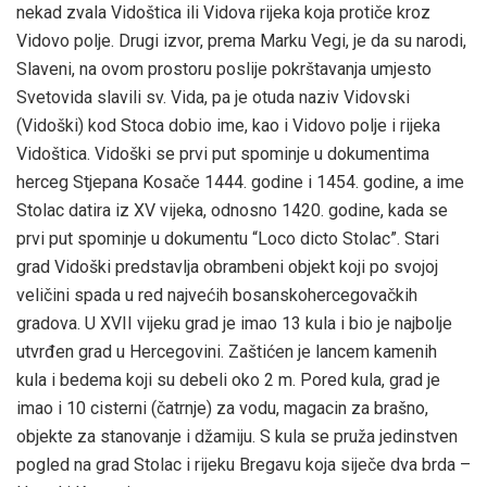
nekad zvala Vidoštica ili Vidova rijeka koja protiče kroz
Vidovo polje. Drugi izvor, prema Marku Vegi, je da su narodi,
Slaveni, na ovom prostoru poslije pokrštavanja umjesto
Svetovida slavili sv. Vida, pa je otuda naziv Vidovski
(Vidoški) kod Stoca dobio ime, kao i Vidovo polje i rijeka
Vidoštica. Vidoški se prvi put spominje u dokumentima
herceg Stjepana Kosače 1444. godine i 1454. godine, a ime
Stolac datira iz XV vijeka, odnosno 1420. godine, kada se
prvi put spominje u dokumentu “Loco dicto Stolac”. Stari
grad Vidoški predstavlja obrambeni objekt koji po svojoj
veličini spada u red najvećih bosanskohercegovačkih
gradova. U XVII vijeku grad je imao 13 kula i bio je najbolje
utvrđen grad u Hercegovini. Zaštićen je lancem kamenih
kula i bedema koji su debeli oko 2 m. Pored kula, grad je
imao i 10 cisterni (čatrnje) za vodu, magacin za brašno,
objekte za stanovanje i džamiju. S kula se pruža jedinstven
pogled na grad Stolac i rijeku Bregavu koja siječe dva brda –