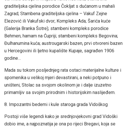
graditeljska cjelina porodice Čokljat s dućanom u mahali
Zagrad; Stambena graditeljska cjelina – Vakuf Zejne
Elezović ili Vakufski dvor; Kompleks Ada; Šarića kuće
(Galerija Branka Šotre); stambeni kompleks porodice
Behmen; hamam na Ćupriji; stambeni kompleks Begovina;
Đulhanumina kuća; austrougarski bazen, prvi otvoreni bazen
u Hercegovini ili ljetno kupalište Kupaje, sagrađen 1906
godine…
Mada su tokom posljednjeg rata ostaci materijalne kulture i
spomenika u velikoj mjeri devastirani, a neki potpuno i
uništeni, Stolac sa svojom okolinom je i dalje izuzetno
primamljiv sa svojim prirodnim i historijskim naslijeđem.
8. Impozantni bedemi i kule staroga grada Vidoškog
Postoji više legendi kako je srednjovjekovni grad Vidoški
dobio ime, a najpoznatija je ona po rijeci Bregavi, koja se