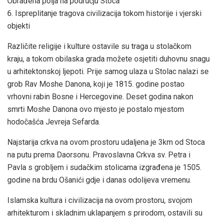
Obrađena polja na području Stoca
6. Ispreplitanje tragova civilizacija tokom historije i vjerski
objekti
Različite religije i kulture ostavile su traga u stolačkom
kraju, a tokom obilaska grada možete osjetiti duhovnu snagu
u arhitektonskoj ljepoti. Prije samog ulaza u Stolac nalazi se
grob Rav Moshe Danona, koji je 1815. godine postao
vrhovni rabin Bosne i Hercegovine. Deset godina nakon
smrti Moshe Danona ovo mjesto je postalo mjestom
hodočašća Jevreja Sefarda.
Najstarija crkva na ovom prostoru udaljena je 3km od Stoca
na putu prema Daorsonu. Pravoslavna Crkva sv. Petra i
Pavla s grobljem i sudačkim stolicama izgrađena je 1505.
godine na brdu Ošanići gdje i danas odolijeva vremenu.
Islamska kultura i civilizacija na ovom prostoru, svojom
arhitekturom i skladnim uklapanjem s prirodom, ostavili su