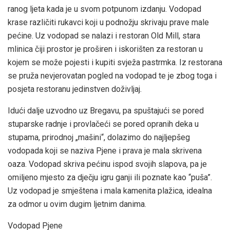
ranog ljeta kada je u svom potpunom izdanju. Vodopad
krase različiti rukavci koji u podnožju skrivaju prave male
pećine. Uz vodopad se nalazi i restoran Old Mill, stara
mlinica čiji prostor je proširen i iskorišten za restoran u
kojem se može pojesti i kupiti svježa pastrmka. Iz restorana
se pruža nevjerovatan pogled na vodopad te je zbog toga i
posjeta restoranu jedinstven doživljaj.
Idući dalje uzvodno uz Bregavu, pa spuštajući se pored
stuparske radnje i provlačeći se pored opranih deka u
stupama, prirodnoj „mašini“, dolazimo do najljepšeg
vodopada koji se naziva Pjene i prava je mala skrivena
oaza. Vodopad skriva pećinu ispod svojih slapova, pa je
omiljeno mjesto za dječju igru ganji ili poznate kao “puša”.
Uz vodopad je smještena i mala kamenita plažica, idealna
za odmor u ovim dugim ljetnim danima.
Vodopad Pjene