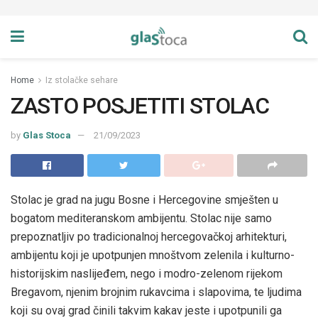
Home
Iz stolačke sehare
ZASTO POSJETITI STOLAC
by
Glas Stoca
21/09/2023
Stolac je grad na jugu Bosne i Hercegovine smješten u
bogatom mediteranskom ambijentu. Stolac nije samo
prepoznatljiv po tradicionalnoj hercegovačkoj arhitekturi,
ambijentu koji je upotpunjen mnoštvom zelenila i kulturno-
historijskim naslijeđem, nego i modro-zelenom rijekom
Bregavom, njenim brojnim rukavcima i slapovima, te ljudima
koji su ovaj grad činili takvim kakav jeste i upotpunili ga