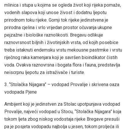
mlinica i stupa u kojima se ogleda život koji rijeka pomaže,
vodenih slapova koji unose živost i dodatnu ljepotu
prirodnom toku rijeke. Gornji tok rijeke jedinstvena je
prirodna cjelina i vrlo vrijedan prostor očuvanja ukupne
pejzažne i biološke raznolikosti. Bregavu odlikuje
raznovrsnost biljnih i životinjskih vrsta, od kojih posebice
treba istaknuti endemsku vrstu mekousne pastrmke i vrstu
riječnog raka kamenjara koji je savršen bioindikator čistih
voda. Ovakva raznovrsna i bogata flora i fauna, predstavlja
neiscrpnu ljepotu za istraživače i turiste.
3. “Stolačka Nijagara” – vodopad Provalije i skrivena oaza
vodopada Pjene
Ambijent koji je jedinstven za Stolac upotpunjava vodopad
Provalije, najveći vodopad u Stocu, “Stolačka Nijagara” koja
tokom ljeta zbog niskog vodostaja rijeke Bregave presuši
pa je posjeta vodopadu najbolja u jesen, tokom proljeća ili