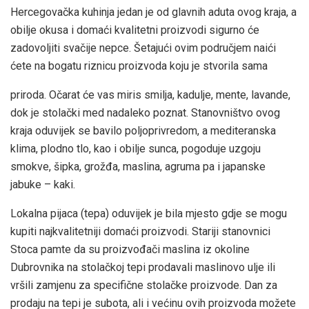
Hercegovačka kuhinja jedan je od glavnih aduta ovog kraja, a
obilje okusa i domaći kvalitetni proizvodi sigurno će
zadovoljiti svačije nepce. Šetajući ovim područjem naići
ćete na bogatu riznicu proizvoda koju je stvorila sama
priroda. Očarat će vas miris smilja, kadulje, mente, lavande,
dok je stolački med nadaleko poznat. Stanovništvo ovog
kraja oduvijek se bavilo poljoprivredom, a mediteranska
klima, plodno tlo, kao i obilje sunca, pogoduje uzgoju
smokve, šipka, grožđa, maslina, agruma pa i japanske
jabuke – kaki.
Lokalna pijaca (tepa) oduvijek je bila mjesto gdje se mogu
kupiti najkvalitetniji domaći proizvodi. Stariji stanovnici
Stoca pamte da su proizvođači maslina iz okoline
Dubrovnika na stolačkoj tepi prodavali maslinovo ulje ili
vršili zamjenu za specifične stolačke proizvode. Dan za
prodaju na tepi je subota, ali i većinu ovih proizvoda možete