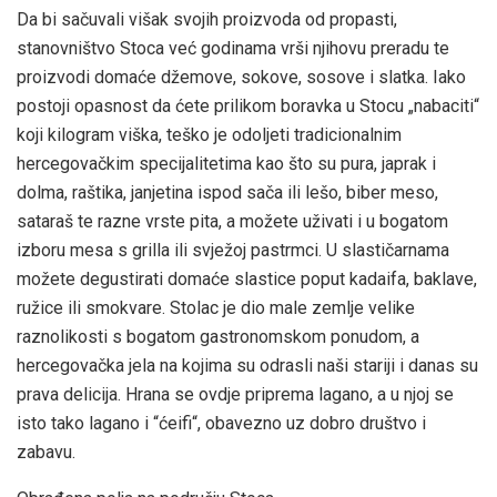
Da bi sačuvali višak svojih proizvoda od propasti,
stanovništvo Stoca već godinama vrši njihovu preradu te
proizvodi domaće džemove, sokove, sosove i slatka. Iako
postoji opasnost da ćete prilikom boravka u Stocu „nabaciti“
koji kilogram viška, teško je odoljeti tradicionalnim
hercegovačkim specijalitetima kao što su pura, japrak i
dolma, raštika, janjetina ispod sača ili lešo, biber meso,
sataraš te razne vrste pita, a možete uživati i u bogatom
izboru mesa s grilla ili svježoj pastrmci. U slastičarnama
možete degustirati domaće slastice poput kadaifa, baklave,
ružice ili smokvare. Stolac je dio male zemlje velike
raznolikosti s bogatom gastronomskom ponudom, a
hercegovačka jela na kojima su odrasli naši stariji i danas su
prava delicija. Hrana se ovdje priprema lagano, a u njoj se
isto tako lagano i “ćeifi“, obavezno uz dobro društvo i
zabavu.