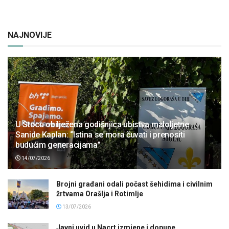
NAJNOVIJE
U Stocu obilježena godišnjica ubistva maloljetne
Sanide Kaplan: “Istina se mora čuvati i prenositi
budućim generacijama”
14/07/2026
Brojni građani odali počast šehidima i civilnim
žrtvama Orašlja i Rotimlje
13/07/2026
Javni uvid u Nacrt izmjene i dopune