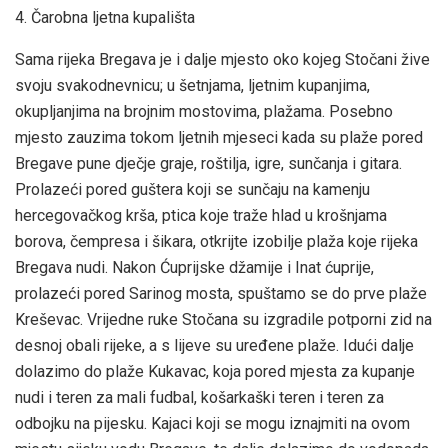
4. Čarobna ljetna kupališta
Sama rijeka Bregava je i dalje mjesto oko kojeg Stočani žive
svoju svakodnevnicu; u šetnjama, ljetnim kupanjima,
okupljanjima na brojnim mostovima, plažama. Posebno
mjesto zauzima tokom ljetnih mjeseci kada su plaže pored
Bregave pune dječje graje, roštilja, igre, sunčanja i gitara.
Prolazeći pored guštera koji se sunčaju na kamenju
hercegovačkog krša, ptica koje traže hlad u krošnjama
borova, čempresa i šikara, otkrijte izobilje plaža koje rijeka
Bregava nudi. Nakon Ćuprijske džamije i Inat ćuprije,
prolazeći pored Sarinog mosta, spuštamo se do prve plaže
Kreševac. Vrijedne ruke Stočana su izgradile potporni zid na
desnoj obali rijeke, a s lijeve su uređene plaže. Idući dalje
dolazimo do plaže Kukavac, koja pored mjesta za kupanje
nudi i teren za mali fudbal, košarkaški teren i teren za
odbojku na pijesku. Kajaci koji se mogu iznajmiti na ovom