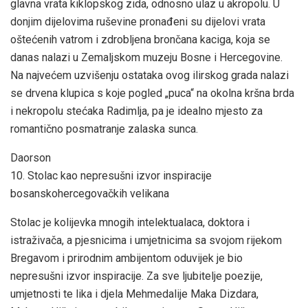
glavna vrata kiklopskog zida, odnosno ulaz u akropolu. U
donjim dijelovima ruševine pronađeni su dijelovi vrata
oštećenih vatrom i zdrobljena brončana kaciga, koja se
danas nalazi u Zemaljskom muzeju Bosne i Hercegovine.
Na najvećem uzvišenju ostataka ovog ilirskog grada nalazi
se drvena klupica s koje pogled „puca“ na okolna kršna brda
i nekropolu stećaka Radimlja, pa je idealno mjesto za
romantično posmatranje zalaska sunca.
Daorson
10. Stolac kao nepresušni izvor inspiracije
bosanskohercegovačkih velikana
Stolac je kolijevka mnogih intelektualaca, doktora i
istraživača, a pjesnicima i umjetnicima sa svojom rijekom
Bregavom i prirodnim ambijentom oduvijek je bio
nepresušni izvor inspiracije. Za sve ljubitelje poezije,
umjetnosti te lika i djela Mehmedalije Maka Dizdara,