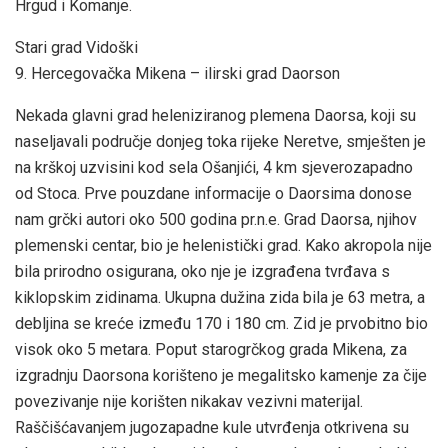
Hrgud i Komanje.
Stari grad Vidoški
9. Hercegovačka Mikena – ilirski grad Daorson
Nekada glavni grad heleniziranog plemena Daorsa, koji su
naseljavali područje donjeg toka rijeke Neretve, smješten je
na krškoj uzvisini kod sela Ošanjići, 4 km sjeverozapadno
od Stoca. Prve pouzdane informacije o Daorsima donose
nam grčki autori oko 500 godina pr.n.e. Grad Daorsa, njihov
plemenski centar, bio je helenistički grad. Kako akropola nije
bila prirodno osigurana, oko nje je izgrađena tvrđava s
kiklopskim zidinama. Ukupna dužina zida bila je 63 metra, a
debljina se kreće između 170 i 180 cm. Zid je prvobitno bio
visok oko 5 metara. Poput starogrčkog grada Mikena, za
izgradnju Daorsona korišteno je megalitsko kamenje za čije
povezivanje nije korišten nikakav vezivni materijal.
Raščišćavanjem jugozapadne kule utvrđenja otkrivena su