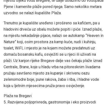
mjestu sijeku vodu Bregave, te dalje dolazimo do vodopada
Pjene i kamenite plaže pored njega. Samo nekoliko metara
uzvodno se nalazi kupalište Plaža.
Trenutno je kupalište uređeno i prošireno sa kafićem, pa u
hladovini drveća uz obalu možete popiti i piće. Iznad plaže,
na mjestu nekadašnje pijace, nalazi se autokamp “Heaven in
Nature” koji, osim prostora za kamp kuće, nudi i kuhinju,
toalet, WiFI, i mjesto je na kojem možete predahnuti uz
domaću bosansku kafu, osvježiti se u rijeci ili uživati na
plaži. Uz kanjon rijeke Bregave dalje vas čekaju plaže iznad
Centrale, Brane, koje u hladu vrba na pitoresknim livadama
pružaju savršeno mjesto za kupanje i skrivenu oazu
zelenomodre boje, pune rakova, žaba i riba, i hladne vode
koja u ljetnim mjesecima pruža pravo osvježenje.
Plaža na Bregavi
5. Razvijena poljoprivreda, gastronomija i eko proizvodi