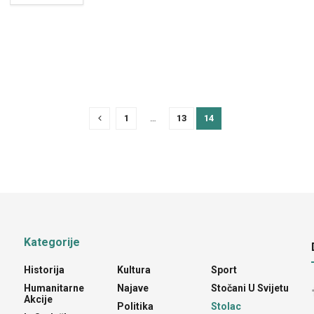
1
…
13
14
Kategorije
Historija
Kultura
Sport
Humanitarne
Najave
Stočani U Svijetu
Akcije
Politika
Stolac