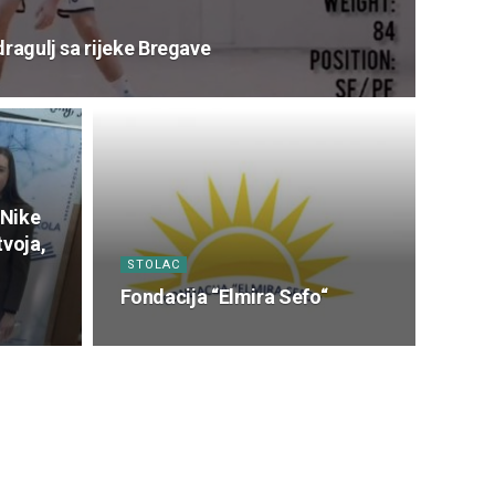
dragulj sa rijeke Bregave
 Nike
tvoja,
STOLAC
Fondacija “Elmira Sefo“