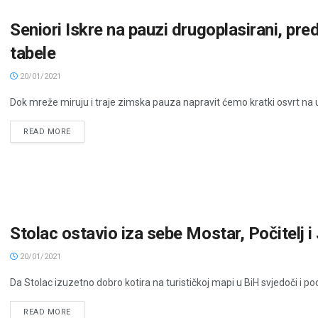
Seniori Iskre na pauzi drugoplasirani, predpi
tabele
20/01/2021
Dok mreže miruju i traje zimska pauza napravit ćemo kratki osvrt na učin
READ MORE
Stolac ostavio iza sebe Mostar, Počitelj i
20/01/2021
Da Stolac izuzetno dobro kotira na turističkoj mapi u BiH svjedoči i pod
READ MORE