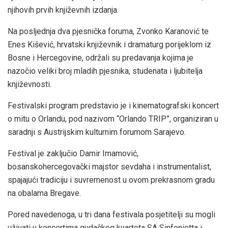
njihovih prvih književnih izdanja.
Na posljednja dva pjesnička foruma, Zvonko Karanović te
Enes Kišević, hrvatski književnik i dramaturg porijeklom iz
Bosne i Hercegovine, održali su predavanja kojima je
nazočio veliki broj mladih pjesnika, studenata i ljubitelja
književnosti.
Festivalski program predstavio je i kinematografski koncert
o mitu o Orlandu, pod nazivom “Orlando TRIP”, organiziran u
saradnji s Austrijskim kulturnim forumom Sarajevo.
Festival je zaključio Damir Imamović,
bosanskohercegovački majstor sevdaha i instrumentalist,
spajajući tradiciju i suvremenost u ovom prekrasnom gradu
na obalama Bregave.
Pored navedenoga, u tri dana festivala posjetitelji su mogli
uživati u koncertima gudačkog kvarteta SA Sinfonietta i