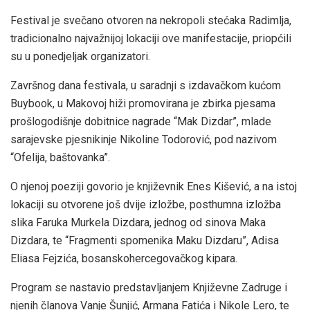
Festival je svečano otvoren na nekropoli stećaka Radimlja,
tradicionalno najvažnijoj lokaciji ove manifestacije, priopćili
su u ponedjeljak organizatori.
Završnog dana festivala, u saradnji s izdavačkom kućom
Buybook, u Makovoj hiži promovirana je zbirka pjesama
prošlogodišnje dobitnice nagrade “Mak Dizdar”, mlade
sarajevske pjesnikinje Nikoline Todorović, pod nazivom
“Ofelija, baštovanka”.
O njenoj poeziji govorio je književnik Enes Kišević, a na istoj
lokaciji su otvorene još dvije izložbe, posthumna izložba
slika Faruka Murkela Dizdara, jednog od sinova Maka
Dizdara, te “Fragmenti spomenika Maku Dizdaru”, Adisa
Eliasa Fejzića, bosanskohercegovačkog kipara.
Program se nastavio predstavljanjem Književne Zadruge i
njenih članova Vanje Šunjić, Armana Fatića i Nikole Lero, te