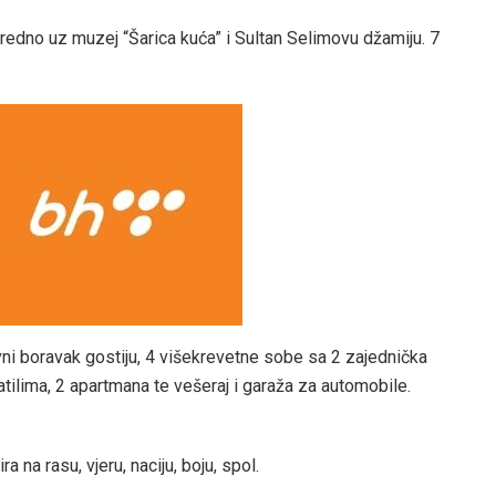
edno uz muzej “Šarica kuća” i Sultan Selimovu džamiju. 7
evni boravak gostiju, 4 višekrevetne sobe sa 2 zajednička
tilima, 2 apartmana te vešeraj i garaža za automobile.
a na rasu, vjeru, naciju, boju, spol.