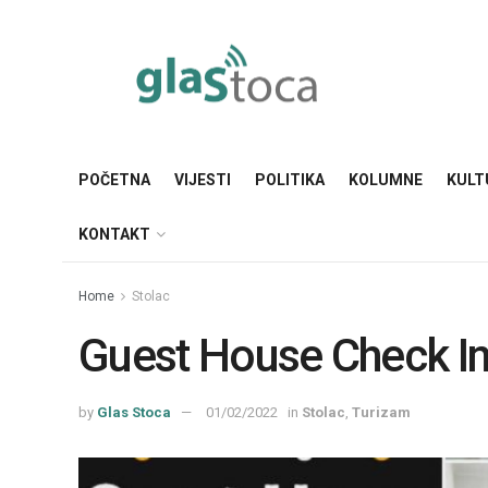
POČETNA
VIJESTI
POLITIKA
KOLUMNE
KULT
KONTAKT
Home
Stolac
Guest House Check In
by
Glas Stoca
01/02/2022
in
Stolac
,
Turizam