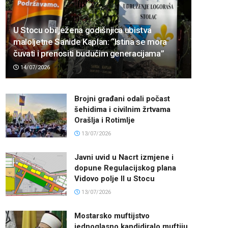
U Stocu obilježena godišnjica ubistva
maloljetne Sanide Kaplan: “Istina se mora
čuvati i prenositi budućim generacijama”
14/07/2026
Brojni građani odali počast
šehidima i civilnim žrtvama
Orašlja i Rotimlje
13/07/2026
Javni uvid u Nacrt izmjene i
dopune Regulacijskog plana
Vidovo polje II u Stocu
13/07/2026
Mostarsko muftijstvo
jednoglasno kandidiralo muftiju