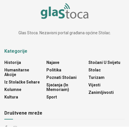
Glas Stoca. Nezavisni portal građana općine Stolac.
Kategorije
Historija
Najave
Stočani U Svijetu
Humanitarne
Politika
Stolac
Akcije
Poznati Stočani
Turizam
Iz Stolačke Sehare
Sjećanja (In
Vijesti
Kolumne
Memoriam)
Zanimljivosti
Kultura
Sport
Društvene mreže