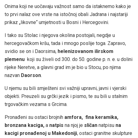
Onima koji ne uočavaju važnost samo da istaknemo kako je
to prvi nalaz ove vrste na istočnoj obali Jadrana i najstariji
prikaz „likovne“ umjetnosti u Bosni i Hercegovini.
I tako su Stolac i njegova okolina postojali, negdje u
hercegovačkom kršu, tada i mnogo poslije toga. Zapravo,
svidio se on i Daorsima,
helenizovanom ilirskom
plemenu
koji su živeli od 300. do 50. godine p. n. e. u dolini
rijeke Neretve, a glavni grad im je bio u Stocu, po njima
nazvan
Daorson
.
U njemu su bili smješteni svi važniji upravni, javni i vjerski
objekti. Preuzeli su grčki jezik i pismo, te su bili u stalnim
trgovačkim vezama s Grcima.
Pronađeni su ostaci brojnih
amfora, fina keramika,
bronzana kaciga,
a
natpis
na njoj je
sličan
natpisu
na
kacigi pronađenoj u Makedoniji
, ostaci granitne skulpture