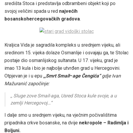
središta Stoca i predstavlja odbrambeni objekt koji po
svojoj veličini spada u red
najvećih
bosanskohercegovačkih gradova
.
Kraljica Vida je sagradila kompleks u srednjem vijeku, ali
sredinom 15. vijeka dolaze Osmanlije i osvajaju ga, te Stolac
postaje dio osmanlijskog sultanata. U 17. vijeku, grad je
imao 13 kula i bio je najbolje utvrđen grad u Hercegovini.
Otpjevan je i u epu
,,
Smrt Smail
–
age Čengića“
gdje Ivan
Mažuranić započinje:
,, Sluge zove Smail-aga, Usred Stoca kule svoje, a u
zemlji Hercegovoj…“
I dalje smo u srednjem vijeku, na vječnim počivalištima
pripadnika crkve bosanske, na dvije
nekropole – Radimlja i
Boljuni.