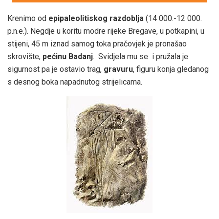
Krenimo od
epipaleolitiskog razdoblja
(14 000.-12 000.
p.n.e.). Negdje u koritu modre rijeke Bregave, u potkapini, u
stijeni, 45 m iznad samog toka pračovjek je pronašao
skrovište,
pećinu Badanj
. Svidjela mu se i pružala je
sigurnost pa je ostavio trag,
gravuru
, figuru konja gledanog
s desnog boka napadnutog strijelicama.