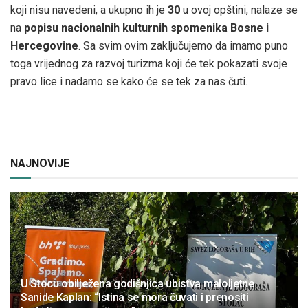
koji nisu navedeni, a ukupno ih je
30
u ovoj opštini, nalaze se
na
popisu nacionalnih kulturnih spomenika Bosne i
Hercegovine
. Sa svim ovim zaključujemo da imamo puno
toga vrijednog za razvoj turizma koji će tek pokazati svoje
pravo lice i nadamo se kako će se tek za nas čuti.
NAJNOVIJE
U Stocu obilježena godišnjica ubistva maloljetne
Sanide Kaplan: “Istina se mora čuvati i prenositi