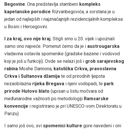
Begovine
. Ona predstavlja stambeni
kompleks
kapetanske porodice
Rizvanbegovića, a svrstana je u
jedan od najlepših i najznačajnijih rezidencijalnih kompleksa
u Bosni i Hercegovini.
I za kraj, ovo nije kraj.
Stigli smo u 20. vijek i upoznali
samo ono najveće. Pomenut ćemo da je i
austrougarska
vladavina ostavila spomenike (gradske bazene i vodovod
koji je još u funkciji). Ovde se nalazi još i
grob sarajevskog
rabina
Moshe Dannona,
katolička Crkva, pravoslavna
Crkva i Sultanova džamija
te od prirodnih ljepota
nezaobilazna
rijeka Bregava
i njeni vodopadi, te
park
prirode Hutovo blato
(upisan u listu močvara od
međunarodne važnosti po metodologiji
Ramsarske
konvencije
i registrirano je pri UNESCO-vom Direktoratu u
Parizu).
I samo još ovo, svi
spomenici kulture
gore navedeni i oni