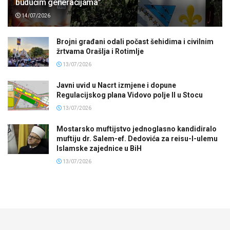
budućim generacijama”
14/07/2026
Brojni građani odali počast šehidima i civilnim
žrtvama Orašlja i Rotimlje
13/07/2026
Javni uvid u Nacrt izmjene i dopune
Regulacijskog plana Vidovo polje II u Stocu
13/07/2026
Mostarsko muftijstvo jednoglasno kandidiralo
muftiju dr. Salem-ef. Dedovića za reisu-l-ulemu
Islamske zajednice u BiH
13/07/2026