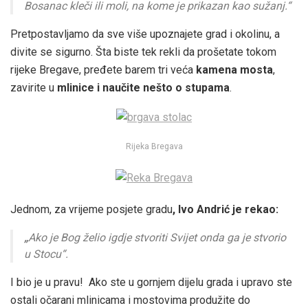
Bosanac kleči ili moli, na kome je prikazan kao sužanj.“
Pretpostavljamo da sve više upoznajete grad i okolinu, a
divite se sigurno. Šta biste tek rekli da prošetate tokom
rijeke Bregave, pređete barem tri veća
kamena mosta
,
zavirite u
mlinice
i naučite nešto o
stupama
.
Rijeka Bregava
Jednom, za vrijeme posjete gradu
, Ivo Andrić je rekao:
„
Ako je Bog želio igdje stvoriti Svijet onda ga je stvorio
u
Stocu
“.
I bio je u pravu! Ako ste u gornjem dijelu grada i upravo ste
ostali očarani mlinicama i mostovima produžite do