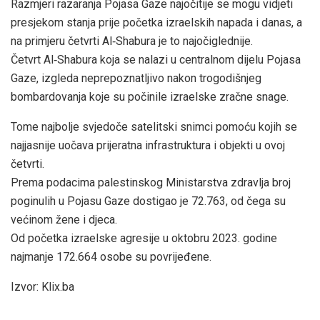
Razmjeri razaranja Pojasa Gaze najočitije se mogu vidjeti
presjekom stanja prije početka izraelskih napada i danas, a
na primjeru četvrti Al‑Shabura je to najočiglednije.
Četvrt Al‑Shabura koja se nalazi u centralnom dijelu Pojasa
Gaze, izgleda neprepoznatljivo nakon trogodišnjeg
bombardovanja koje su počinile izraelske zračne snage.
Tome najbolje svjedoče satelitski snimci pomoću kojih se
najjasnije uočava prijeratna infrastruktura i objekti u ovoj
četvrti.
Prema podacima palestinskog Ministarstva zdravlja broj
poginulih u Pojasu Gaze dostigao je 72.763, od čega su
većinom žene i djeca.
Od početka izraelske agresije u oktobru 2023. godine
najmanje 172.664 osobe su povrijeđene.
Izvor: Klix.ba