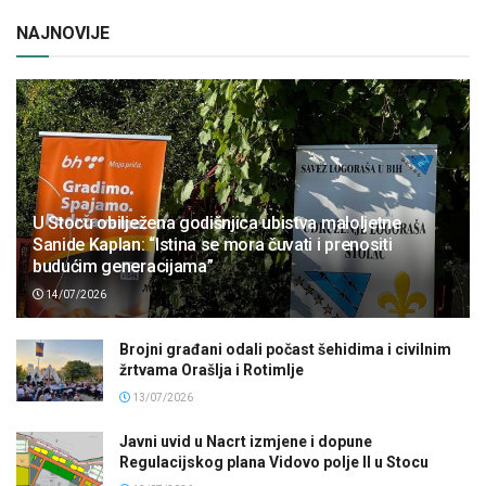
NAJNOVIJE
U Stocu obilježena godišnjica ubistva maloljetne
Sanide Kaplan: “Istina se mora čuvati i prenositi
budućim generacijama”
14/07/2026
Brojni građani odali počast šehidima i civilnim
žrtvama Orašlja i Rotimlje
13/07/2026
Javni uvid u Nacrt izmjene i dopune
Regulacijskog plana Vidovo polje II u Stocu