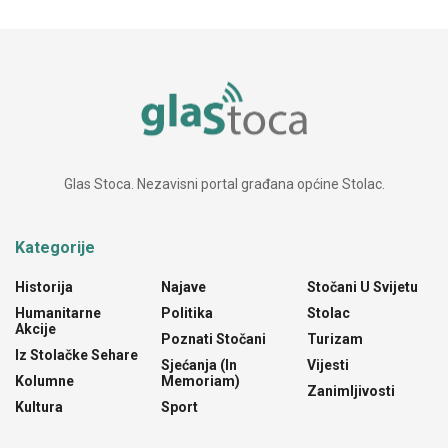
Glas Stoca. Nezavisni portal građana općine Stolac.
Kategorije
Historija
Najave
Stočani U Svijetu
Humanitarne
Politika
Stolac
Akcije
Poznati Stočani
Turizam
Iz Stolačke Sehare
Sjećanja (In
Vijesti
Kolumne
Memoriam)
Zanimljivosti
Kultura
Sport