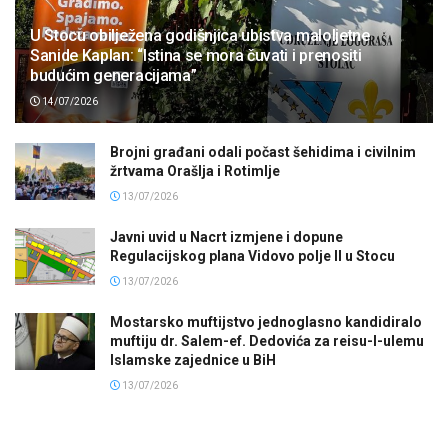
U Stocu obilježena godišnjica ubistva maloljetne
Sanide Kaplan: “Istina se mora čuvati i prenositi
budućim generacijama”
14/07/2026
Brojni građani odali počast šehidima i civilnim
žrtvama Orašlja i Rotimlje
13/07/2026
Javni uvid u Nacrt izmjene i dopune
Regulacijskog plana Vidovo polje II u Stocu
13/07/2026
Mostarsko muftijstvo jednoglasno kandidiralo
muftiju dr. Salem-ef. Dedovića za reisu-l-ulemu
Islamske zajednice u BiH
13/07/2026