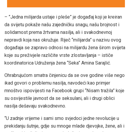
– ”Jedna milijarda ustaje i pleše” je događaj koji je kreiran
da svijetu pokaže našu zajedničku snagu, našu brojnost i
solidarnost prema žrtvama nasilja, ali i svakodnevnoj
nepravdi koja nas okružuje. Riječ “milijarda” u nazivu ovog
događaja se zapravo odnosi na milijardu žena širom svijeta
koje su preživjele različite vrste zlostavljanja – ističe
koordinatorica Udruženja žena “Seka” Amina Sarajlić.
Ohrabrujućom smatra činjenicu da se ove godine više nego
ikad govori o problemu nasilja, navodeći kao primjer
mnoštvo ispovijesti na Facebook grupi “Nisam tražila” koje
su osvijestile javnost da se seksulani, ali i drugi oblici
nasilja dešavaju svakodnevno.
“U zadnje vrijeme i sami smo svjedoci jedne revolucije u
prekidanju šutnje, gdje su mnoge mlade djevojke, žene, ali i