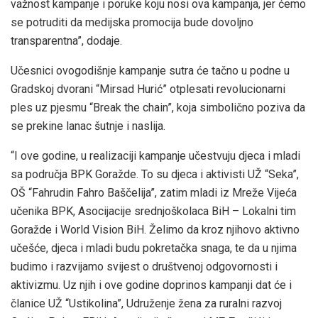
važnost kampanje i poruke koju nosi ova kampanja, jer ćemo
se potruditi da medijska promocija bude dovoljno
transparentna”, dodaje.
Učesnici ovogodišnje kampanje sutra će tačno u podne u
Gradskoj dvorani “Mirsad Hurić” otplesati revolucionarni
ples uz pjesmu “Break the chain”, koja simbolično poziva da
se prekine lanac šutnje i naslija.
“I ove godine, u realizaciji kampanje učestvuju djeca i mladi
sa područja BPK Goražde. To su djeca i aktivisti UŽ “Seka”,
OŠ “Fahrudin Fahro Baščelija”, zatim mladi iz Mreže Vijeća
učenika BPK, Asocijacije srednjoškolaca BiH – Lokalni tim
Goražde i World Vision BiH. Želimo da kroz njihovo aktivno
učešće, djeca i mladi budu pokretačka snaga, te da u njima
budimo i razvijamo svijest o društvenoj odgovornosti i
aktivizmu. Uz njih i ove godine doprinos kampanji dat će i
članice UŽ “Ustikolina”, Udruženje žena za ruralni razvoj