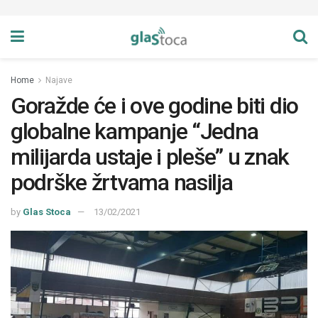
Home
Najave
Goražde će i ove godine biti dio
globalne kampanje “Jedna
milijarda ustaje i pleše” u znak
podrške žrtvama nasilja
by
Glas Stoca
13/02/2021