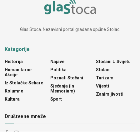
Glas Stoca. Nezavisni portal građana općine Stolac.
Kategorije
Historija
Najave
Stočani U Svijetu
Humanitarne
Politika
Stolac
Akcije
Poznati Stočani
Turizam
Iz Stolačke Sehare
Sjećanja (In
Vijesti
Kolumne
Memoriam)
Zanimljivosti
Kultura
Sport
Društvene mreže