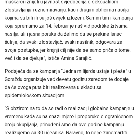
muškarci iznijeli u javnost svjedočenja o seksualnom
zlostavljanju i uznemiravanju, kao i drugim oblicima nasilja
kojima su bili ili su još uvijek izloženi. Samim tim i kampanja
koju spremamo za 14. februar je naš vid podrške žrtvama
nasilja, ali i jasna poruka da želimo da se prekine lanac
šutnje, da svaki zlostavljač, svaki nasilnik, odgovara za
svoje postupke, jer krajnji cilj nije da se samo priča o tome,
već i da se djeluje”, ističe Amina Sarajlić.
Podsjeća da se kampanja “Jedna milijarda ustaje i pleše” u
Goraždu organizuje već devetu godinu zaredom te dodaje
da će ovoga puta biti realizovana u skladu sa
epidemiološkom situacijom.
“S obzirom na to da se radi o realizaciji globalne kampanje u
vremenu kada su na snazi mjere i preporuke o ograničenom
broju okupljanja, prinuđeni smo da ove godine kampanju
realizujemo sa 30 učesnika. Naravno, to neće zanemartiti