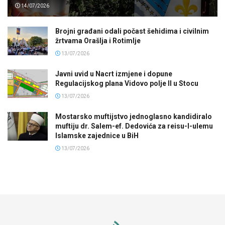
14/07/2026
Brojni građani odali počast šehidima i civilnim
žrtvama Orašlja i Rotimlje
13/07/2026
Javni uvid u Nacrt izmjene i dopune
Regulacijskog plana Vidovo polje II u Stocu
13/07/2026
Mostarsko muftijstvo jednoglasno kandidiralo
muftiju dr. Salem-ef. Dedovića za reisu-l-ulemu
Islamske zajednice u BiH
13/07/2026