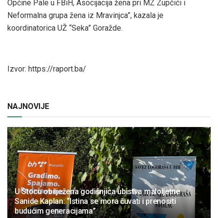
Općine Pale u FBiH, Asocijacija žena pri MZ Zupčići i
Neformalna grupa žena iz Mravinjca”, kazala je
koordinatorica UŽ “Seka” Goražde.
Izvor: https://raport.ba/
NAJNOVIJE
U Stocu obilježena godišnjica ubistva maloljetne
Sanide Kaplan: “Istina se mora čuvati i prenositi
budućim generacijama”