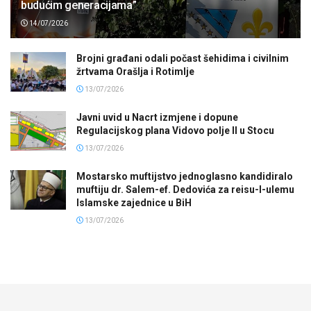
budućim generacijama”
14/07/2026
Brojni građani odali počast šehidima i civilnim
žrtvama Orašlja i Rotimlje
13/07/2026
Javni uvid u Nacrt izmjene i dopune
Regulacijskog plana Vidovo polje II u Stocu
13/07/2026
Mostarsko muftijstvo jednoglasno kandidiralo
muftiju dr. Salem-ef. Dedovića za reisu-l-ulemu
Islamske zajednice u BiH
13/07/2026