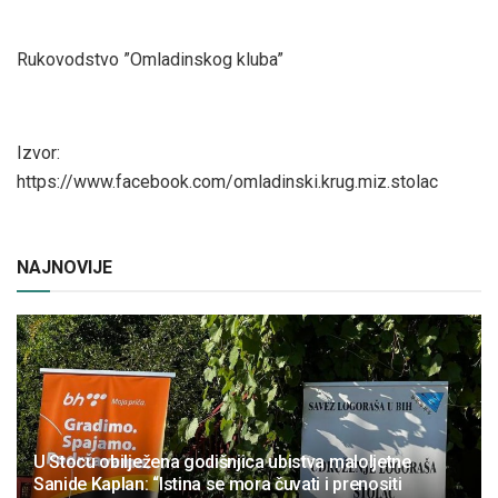
Rukovodstvo ”Omladinskog kluba”
Izvor:
https://www.facebook.com/omladinski.krug.miz.stolac
NAJNOVIJE
U Stocu obilježena godišnjica ubistva maloljetne
Sanide Kaplan: “Istina se mora čuvati i prenositi