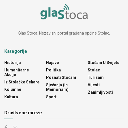
Glas Stoca. Nezavisni portal građana općine Stolac.
Kategorije
Historija
Najave
Stočani U Svijetu
Humanitarne
Politika
Stolac
Akcije
Poznati Stočani
Turizam
Iz Stolačke Sehare
Sjećanja (In
Vijesti
Kolumne
Memoriam)
Zanimljivosti
Kultura
Sport
Društvene mreže