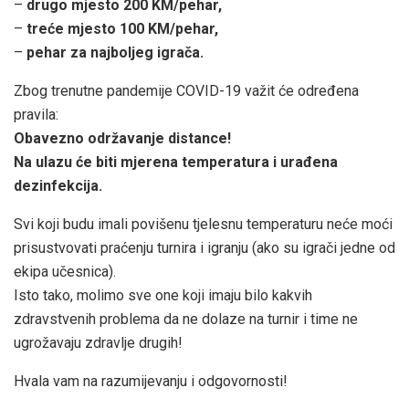
–
drugo mjesto 200 KM/pehar,
–
treće mjesto 100 KM/pehar,
–
pehar za najboljeg igrača.
Zbog trenutne pandemije COVID-19 važit će određena
pravila:
Obavezno održavanje distance!
Na ulazu će biti mjerena temperatura i urađena
dezinfekcija.
Svi koji budu imali povišenu tjelesnu temperaturu neće moći
prisustvovati praćenju turnira i igranju (ako su igrači jedne od
ekipa učesnica).
Isto tako, molimo sve one koji imaju bilo kakvih
zdravstvenih problema da ne dolaze na turnir i time ne
ugrožavaju zdravlje drugih!
Hvala vam na razumijevanju i odgovornosti!