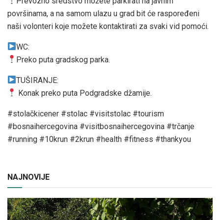
Prevozno sredstvo možete parkirati na javnim
površinama, a na samom ulazu u grad bit će raspoređeni
naši volonteri koje možete kontaktirati za svaki vid pomoći.
WC:
Preko puta gradskog parka.
TUŠIRANJE:
Konak preko puta Podgradske džamije.
#stolačkicener #stolac #visitstolac #tourism
#bosnaihercegovina #visitbosnaihercegovina #trčanje
#running #10krun #2krun #health #fitness #thankyou
NAJNOVIJE