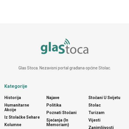
Glas Stoca. Nezavisni portal građana općine Stolac.
Kategorije
Historija
Najave
Stočani U Svijetu
Humanitarne
Politika
Stolac
Akcije
Poznati Stočani
Turizam
Iz Stolačke Sehare
Sjećanja (In
Vijesti
Kolumne
Memoriam)
Zanimljivosti