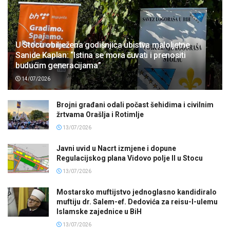
U Stocu obilježena godišnjica ubistva maloljetne
Sanide Kaplan: “Istina se mora čuvati i prenositi
budućim generacijama”
14/07/2026
Brojni građani odali počast šehidima i civilnim
žrtvama Orašlja i Rotimlje
13/07/2026
Javni uvid u Nacrt izmjene i dopune
Regulacijskog plana Vidovo polje II u Stocu
13/07/2026
Mostarsko muftijstvo jednoglasno kandidiralo
muftiju dr. Salem-ef. Dedovića za reisu-l-ulemu
Islamske zajednice u BiH
13/07/2026