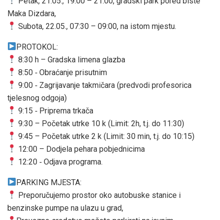
Petak, 21.05., 19:00 – 21:00, gradski park pored biste
Maka Dizdara,
Subota, 22.05., 07:30 – 09:00, na istom mjestu.
PROTOKOL:
8:30 h – Gradska limena glazba
8:50 ‐ Obraćanje prisutnim
9:00 ‐ Zagrijavanje takmičara (predvodi profesorica
tjelesnog odgoja)
9:15 ‐ Priprema trkača
9:30 – Početak utrke 10 k (Limit: 2h, t.j. do 11:30)
9:45 – Početak utrke 2 k (Limit: 30 min, t.j. do 10:15)
12:00 – Dodjela pehara pobjednicima
12:20 ‐ Odjava programa.
PARKING MJESTA:
Preporučujemo prostor oko autobuske stanice i
benzinske pumpe na ulazu u grad,