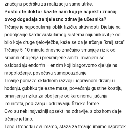
značajnu podršku za realizaciju same utrke.
Pošto ste doktor kažite nam koji je aspekt i značaj
ovog događaja za tjelesno zdravlje učesnika?
Trčanje je najpopularniji oblik fizičke aktivnosti. Djeluje na
poboljšanje kardiovaskularnog sistema najučinkovitije od
bilo koje druge tjelovježbe, kaže se da je trčanje “kralj srca”.
Trčanje 5-10 minuta dnevno značajno smanjuje rizik od
srčanih oboljenja i preuranjene smrti. Trčanjem se
oslobađaju endorfin – enzim koji blagotvorno djeluje na
raspoloženje, povećava samopouzdanje.
Trčanje pomaže skladnom razvoju, ispravnom držanju i
hodanju, gubitku tjelesne mase, povećanju gustine kostiju,
smanjenju rizika za oboljenje od karcinoma, jačanju
imuniteta, podizanju i održavanju fizičke forme.
Ovo su neki najvažniji apsekti na zdravlje, s obzirom da je
trčanje jeftino.
Tene i trenerku svi imamo, staza za trčanje imamo napretek