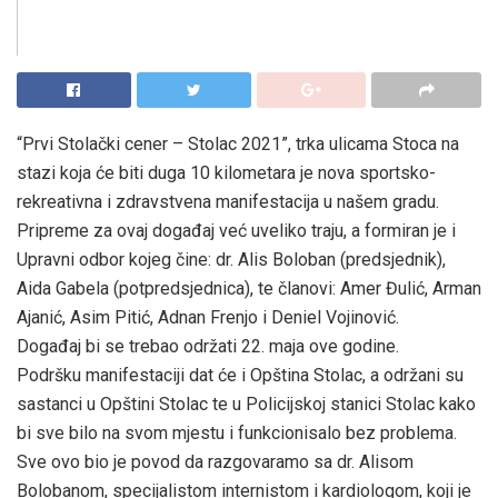
“Prvi Stolački cener – Stolac 2021”, trka ulicama Stoca na
stazi koja će biti duga 10 kilometara je nova sportsko-
rekreativna i zdravstvena manifestacija u našem gradu.
Pripreme za ovaj događaj već uveliko traju, a formiran je i
Upravni odbor kojeg čine: dr. Alis Boloban (predsjednik),
Aida Gabela (potpredsjednica), te članovi: Amer Đulić, Arman
Ajanić, Asim Pitić, Adnan Frenjo i Deniel Vojinović.
Događaj bi se trebao održati 22. maja ove godine.
Podršku manifestaciji dat će i Opština Stolac, a održani su
sastanci u Opštini Stolac te u Policijskoj stanici Stolac kako
bi sve bilo na svom mjestu i funkcionisalo bez problema.
Sve ovo bio je povod da razgovaramo sa dr. Alisom
Bolobanom, specijalistom internistom i kardiologom, koji je