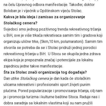
na čelu Upravnog odbora manifestacije. Također, doktor
Boloban je i vijećnik u Opštinskom vijeću Stolac.
Kakva je bila ideja i zamisao za organizovanje
Stolačkog cenera?
Svjedoci smo jednog pozitivnog trenda rekreativnog trčanja
u BiH, sve je više trkača rekrativaca samim tim i gradova koji
organizuju ulične trke, (5km,10 km, polumaratoni). Samim tim
stvorila se potreba da se i Stolac pridruži jednoj porodici
rekreativnog trčanja u BiH. U Stocu se okupila jedna zdrava
ekipa koja je prepoznala značaj i potencijale za lokalnu
zajednicu jedne takve manifestacije.
Šta za Stolac znači organizacija tog događaja?
Dan utrke
Stolačkog cenera
je dan kada će stolačkim
ulicama rekreativni i profesionalni sport živjeti punim
plućima. Pored popularizacije i promovisanja trčanja, cilj nam
je i promocija turizma i kulturne baštine Stoca. Raduje nas i
dobra saradnja sa lokalnim vlastima koji su nam pružili