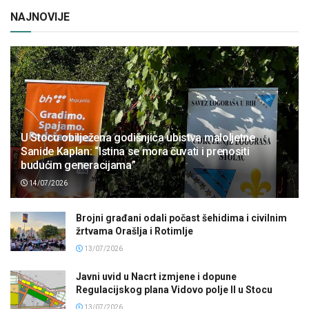
NAJNOVIJE
U Stocu obilježena godišnjica ubistva maloljetne
Sanide Kaplan: “Istina se mora čuvati i prenositi
budućim generacijama”
14/07/2026
Brojni građani odali počast šehidima i civilnim
žrtvama Orašlja i Rotimlje
13/07/2026
Javni uvid u Nacrt izmjene i dopune
Regulacijskog plana Vidovo polje II u Stocu
13/07/2026