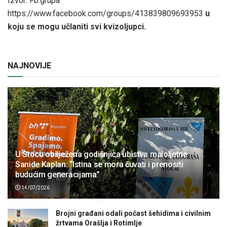
Izvor: Fb.grupa
https://www.facebook.com/groups/413839809693953
u
koju se mogu učlaniti svi kvizoljupci.
NAJNOVIJE
U Stocu obilježena godišnjica ubistva maloljetne
Sanide Kaplan: “Istina se mora čuvati i prenositi
budućim generacijama”
14/07/2026
Brojni građani odali počast šehidima i civilnim
žrtvama Orašlja i Rotimlje