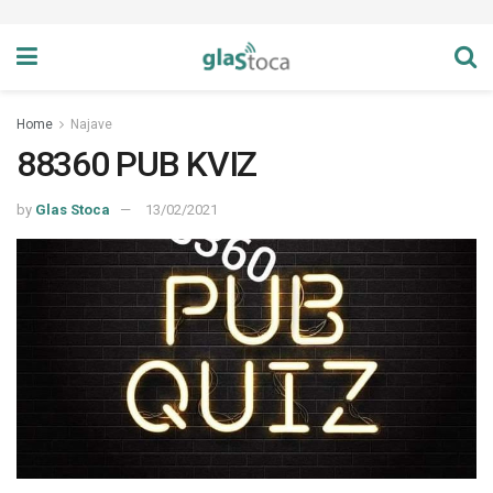
Home
Najave
88360 PUB KVIZ
by
Glas Stoca
13/02/2021