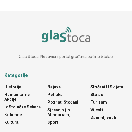
Glas Stoca. Nezavisni portal građana općine Stolac.
Kategorije
Historija
Najave
Stočani U Svijetu
Humanitarne
Politika
Stolac
Akcije
Poznati Stočani
Turizam
Iz Stolačke Sehare
Sjećanja (In
Vijesti
Kolumne
Memoriam)
Zanimljivosti
Kultura
Sport