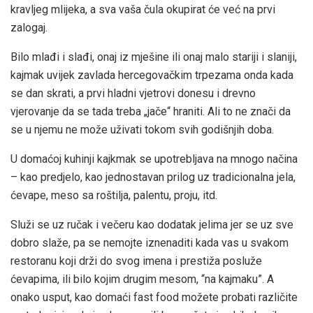
kravljeg mlijeka, a sva vaša čula okupirat će već na prvi
zalogaj.
Bilo mlađi i slađi, onaj iz mješine ili onaj malo stariji i slaniji,
kajmak uvijek zavlada hercegovačkim trpezama onda kada
se dan skrati, a prvi hladni vjetrovi donesu i drevno
vjerovanje da se tada treba „jače“ hraniti. Ali to ne znači da
se u njemu ne može uživati tokom svih godišnjih doba.
U domaćoj kuhinji kajkmak se upotrebljava na mnogo načina
– kao predjelo, kao jednostavan prilog uz tradicionalna jela,
ćevape, meso sa roštilja, palentu, proju, itd.
Služi se uz ručak i večeru kao dodatak jelima jer se uz sve
dobro slaže, pa se nemojte iznenaditi kada vas u svakom
restoranu koji drži do svog imena i prestiža posluže
ćevapima, ili bilo kojim drugim mesom, “na kajmaku”. A
onako usput, kao domaći fast food možete probati različite