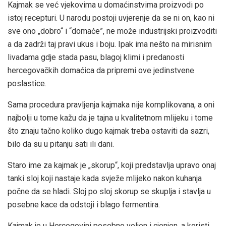
Kajmak se već vjekovima u domaćinstvima proizvodi po
istoj recepturi. U narodu postoji uvjerenje da se ni on, kao ni
sve ono „dobro“ i “domaće”, ne može industrijski proizvoditi
a da zadrži taj pravi ukus i boju. Ipak ima nešto na mirisnim
livadama gdje stada pasu, blagoj klimi i predanosti
hercegovačkih domaćica da pripremi ove jedinstvene
poslastice.
Sama procedura pravljenja kajmaka nije komplikovana, a oni
najbolji u tome kažu da je tajna u kvalitetnom mlijeku i tome
što znaju tačno koliko dugo kajmak treba ostaviti da sazri,
bilo da su u pitanju sati ili dani.
Staro ime za kajmak je „skorup“, koji predstavlja upravo onaj
tanki sloj koji nastaje kada svježe mlijeko nakon kuhanja
počne da se hladi. Sloj po sloj skorup se skuplja i stavlja u
posebne kace da odstoji i blago fermentira.
Kajmak je u Hercegovini posebno voljen i cjenjen, a koristi