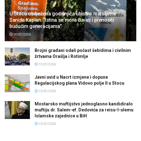
U Stocu obilježena godišnjica ubistva maloljetne
Sanide Kaplan: “Istina se mora čuvati i prenositi
budućim generacijama”
14/07/2026
Brojni građani odali počast šehidima i civilnim
žrtvama Orašlja i Rotimlje
13/07/2026
Javni uvid u Nacrt izmjene i dopune
Regulacijskog plana Vidovo polje II u Stocu
13/07/2026
Mostarsko muftijstvo jednoglasno kandidiralo
muftiju dr. Salem-ef. Dedovića za reisu-l-ulemu
Islamske zajednice u BiH
13/07/2026