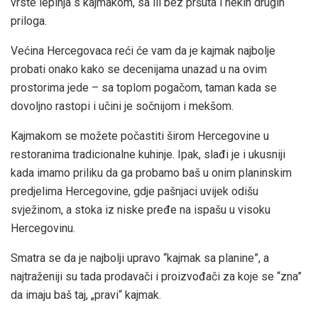
vrste lepinja s kajmakom, sa ili bez pršuta i nekih drugih
priloga.
Većina Hercegovaca reći će vam da je kajmak najbolje
probati onako kako se decenijama unazad u na ovim
prostorima jede – sa toplom pogačom, taman kada se
dovoljno rastopi i učini je sočnijom i mekšom.
Kajmakom se možete počastiti širom Hercegovine u
restoranima tradicionalne kuhinje. Ipak, slađi je i ukusniji
kada imamo priliku da ga probamo baš u onim planinskim
predjelima Hercegovine, gdje pašnjaci uvijek odišu
svježinom, a stoka iz niske pređe na ispašu u visoku
Hercegovinu.
Smatra se da je najbolji upravo “kajmak sa planine”, a
najtraženiji su tada prodavači i proizvođači za koje se “zna”
da imaju baš taj, „pravi“ kajmak.