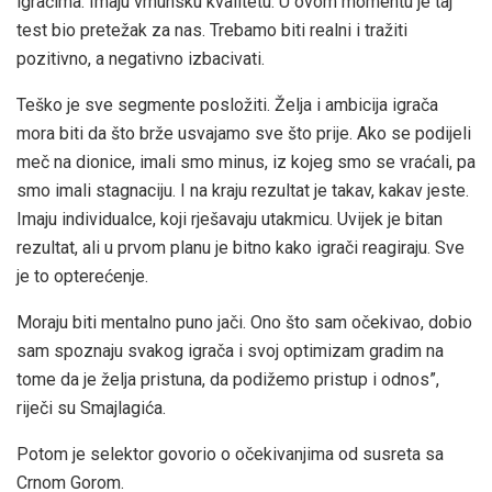
igračima. Imaju vrhunsku kvalitetu. U ovom momentu je taj
test bio pretežak za nas. Trebamo biti realni i tražiti
pozitivno, a negativno izbacivati.
Teško je sve segmente posložiti. Želja i ambicija igrača
mora biti da što brže usvajamo sve što prije. Ako se podijeli
meč na dionice, imali smo minus, iz kojeg smo se vraćali, pa
smo imali stagnaciju. I na kraju rezultat je takav, kakav jeste.
Imaju individualce, koji rješavaju utakmicu. Uvijek je bitan
rezultat, ali u prvom planu je bitno kako igrači reagiraju. Sve
je to opterećenje.
Moraju biti mentalno puno jači. Ono što sam očekivao, dobio
sam spoznaju svakog igrača i svoj optimizam gradim na
tome da je želja pristuna, da podižemo pristup i odnos”,
riječi su Smajlagića.
Potom je selektor govorio o očekivanjima od susreta sa
Crnom Gorom.