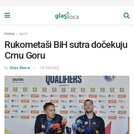
Home
Sport
Rukometaši BiH sutra dočekuju
Crnu Goru
by
Glas Stoca
15/10/2022