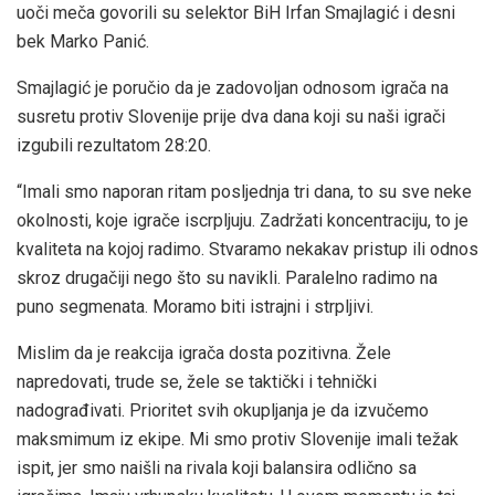
uoči meča govorili su selektor BiH Irfan Smajlagić i desni
bek Marko Panić.
Smajlagić je poručio da je zadovoljan odnosom igrača na
susretu protiv Slovenije prije dva dana koji su naši igrači
izgubili rezultatom 28:20.
“Imali smo naporan ritam posljednja tri dana, to su sve neke
okolnosti, koje igrače iscrpljuju. Zadržati koncentraciju, to je
kvaliteta na kojoj radimo. Stvaramo nekakav pristup ili odnos
skroz drugačiji nego što su navikli. Paralelno radimo na
puno segmenata. Moramo biti istrajni i strpljivi.
Mislim da je reakcija igrača dosta pozitivna. Žele
napredovati, trude se, žele se taktički i tehnički
nadograđivati. Prioritet svih okupljanja je da izvučemo
maksmimum iz ekipe. Mi smo protiv Slovenije imali težak
ispit, jer smo naišli na rivala koji balansira odlično sa