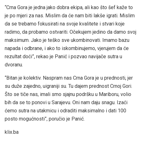
“Crna Gora je jedna jako dobra ekipa, ali kao što šef kaže to
je po mjeri za nas. Mislim da će nam biti lakše igrati. Mislim
da se trebamo fokusirati na svoje kvalitete i stvari koje
radimo, da probamo ostvariti. Očekujem jedino da damo svoj
maksimum. Jako je teško sve ukombinovati. Imamo bazu
napada i odbrane, i ako to iskombinujemo, vjerujem da će
rezultat doći”, rekao je Panić i pozvao navijače sutra u
dvoranu.
“Bitan je kolektiv. Naspram nas Crna Gora je u prednosti, jer
su duže zajedno, uigraniji su. Tu dajem prednost Crnoj Gori.
Što se tiče nas, imali smo sjajnu podršku u Mariboru, volio
bih da se to ponovi u Sarajevu. Oni nam daju snagu. Izaći
ćemo sutra na utakmicu i odraditi maksimalno i dati 100
posto mogućnosti”, poručio je Panić.
klix.ba