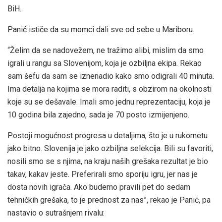
BiH.
Panić ističe da su momci dali sve od sebe u Mariboru.
“Želim da se nadovežem, ne tražimo alibi, mislim da smo
igrali u rangu sa Slovenijom, koja je ozbiljna ekipa. Rekao
sam šefu da sam se iznenadio kako smo odigrali 40 minuta.
Ima detalja na kojima se mora raditi, s obzirom na okolnosti
koje su se dešavale. Imali smo jednu reprezentaciju, koja je
10 godina bila zajedno, sada je 70 posto izmijenjeno.
Postoji mogućnost progresa u detaljima, što je u rukometu
jako bitno. Slovenija je jako ozbiljna selekcija. Bili su favoriti,
nosili smo se s njima, na kraju naših grešaka rezultat je bio
takav, kakav jeste. Preferirali smo sporiju igru, jer nas je
dosta novih igrača. Ako budemo pravili pet do sedam
tehničkih grešaka, to je prednost za nas”, rekao je Panić, pa
nastavio o sutrašnjem rivalu: