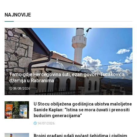
NAJNOVIJE
Tamo gdje Hercegovina šuti, ezan govori: Tucakovića
džamija u Rabranima
08/08/2026
U Stocu obilježena godišnjica ubistva maloljetne
Sanide Kaplan: “Istina se mora čuvati i prenositi
budućim generacijama”
14/07/2026
Brojni građani odali počast šehidima i civilnim