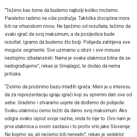
“Težimo kao tome da budemo najbolji koliko možemo.
Paralelno radimo na više područja. Taktička disciplina mora
biti na vrhunskom nivou. Ne bježimo od rezultata, težimo da
svaki igrač da svoj maksimum, a da posljedica bude
rezultat. Igramo da budemo što bolji. Pobjeda zahtijeva sve
moguće segmente. Sve uzimamo u obzir i sve minuse
nastojimo izbalansirati. Nama je svaka utakmica bitna da se
nadograđujemo”, rekao je Smajlagić, te dodao da nema
pritiska.
“Želimo da proširimo bazu mlađih igrača. Meni je u interesu
da za reprezentaciju igraju igrači koji su spremni dati sve od
sebe. Gradimo i stvaramo uvjete da dođemo do pobjede.
Svaku utakmicu ćemo težiti da damo svoj maksimum. Ako
odigra svako ispod svoje razine, onda to nije to. Ovo nam je
prva utakmica u ovom sastavu i to protiv vrlo jake Slovenije.
Ne bojimo se, ali nećemo biti nerealni”, rekao je selektor