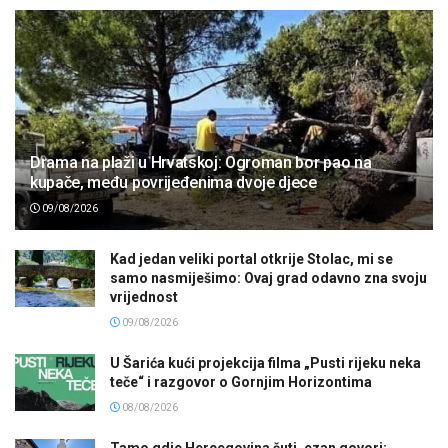
Drama na plaži u Hrvatskoj: Ogroman bor pao na
kupače, među povrijeđenima dvoje djece
09/08/2026
Kad jedan veliki portal otkrije Stolac, mi se
samo nasmiješimo: Ovaj grad odavno zna svoju
vrijednost
09/08/2026
U Šarića kući projekcija filma „Pusti rijeku neka
teče“ i razgovor o Gornjim Horizontima
08/08/2026
Tamo gdje Hercegovina šuti, ezan govori: