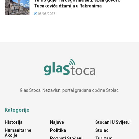
Tucakovića džamija u Rabranima
08/08/2026
Glas Stoca. Nezavisni portal građana općine Stolac.
Kategorije
Historija
Najave
Stočani U Svijetu
Humanitarne
Politika
Stolac
Akcije
Poznati Stočani
Turizam