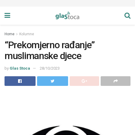
Home
Kolumne
“Prekomjerno rađanje”
muslimanske djece
by
Glas Stoca
28/10/2023