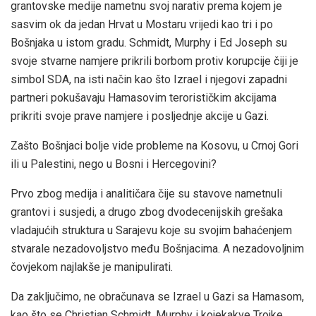
grantovske medije nametnu svoj narativ prema kojem je
sasvim ok da jedan Hrvat u Mostaru vrijedi kao tri i po
Bošnjaka u istom gradu. Schmidt, Murphy i Ed Joseph su
svoje stvarne namjere prikrili borbom protiv korupcije čiji je
simbol SDA, na isti način kao što Izrael i njegovi zapadni
partneri pokušavaju Hamasovim terorističkim akcijama
prikriti svoje prave namjere i posljednje akcije u Gazi.
Zašto Bošnjaci bolje vide probleme na Kosovu, u Crnoj Gori
ili u Palestini, nego u Bosni i Hercegovini?
Prvo zbog medija i analitičara čije su stavove nametnuli
grantovi i susjedi, a drugo zbog dvodecenijskih grešaka
vladajućih struktura u Sarajevu koje su svojim bahaćenjem
stvarale nezadovoljstvo među Bošnjacima. A nezadovoljnim
čovjekom najlakše je manipulirati.
Da zaključimo, ne obračunava se Izrael u Gazi sa Hamasom,
kao što se Christian Schmidt, Murphy i kojekakve Trojke