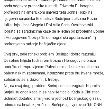
onda odgovor pronađite u studiji Edwarda P. Josepha
profesora na američkom univerzitetu Johns Hopkins i
njegovih saradnika Branislava Radeljića, Lullzima Pezia,
Iulije Joja, Jana Cingela i Pol Villa Saria. Ovaj hrvatski
lobista sa saradnicima kaže da je jedan od problema Bosne
i Hercegovine “bošnjački demografski oportunizam”. Tj.
prekomjerno rađanje bošnjačke djece.
Ovaj prvi, palestinski problem, Bošnjaci dobro razumiju.
Desetine hiljada ljudi širom Bosne i Hercegovine pruža
podršku obespravljenim Palestincima. Izlaze na ulice sa
palestinskim zastavama, intenzivno prate društvene mreže,
solidarišu se s Gazom… I, trebaju.
No, na ovaj drugi problem Bošnjaci nisu reagirali. Naprotiv.
Šutjeli su onda kada ih se najviše ticalo. Kada je Christian
Schmidt dodatno smanjivao vrijednost bošnjačkog glasa u
odnosu na hrvatski, veći dio Bošnjaka je vjerovao “bh. CNN-