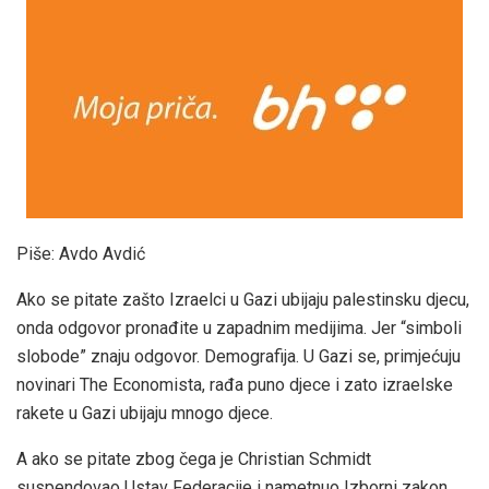
Piše: Avdo Avdić
Ako se pitate zašto Izraelci u Gazi ubijaju palestinsku djecu,
onda odgovor pronađite u zapadnim medijima. Jer “simboli
slobode” znaju odgovor. Demografija. U Gazi se, primjećuju
novinari The Economista, rađa puno djece i zato izraelske
rakete u Gazi ubijaju mnogo djece.
A ako se pitate zbog čega je Christian Schmidt
suspendovao Ustav Federacije i nametnuo Izborni zakon,