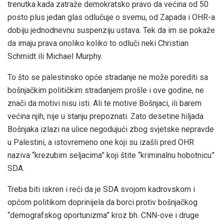
trenutka kada zatraže demokratsko pravo da većina od 50
posto plus jedan glas odlučuje o svemu, od Zapada i OHR-a
dobiju jednodnevnu suspenziju ustava. Tek da im se pokaže
da imaju prava onoliko koliko to odluči neki Christian
Schmidt ili Michael Murphy.
To što se palestinsko opće stradanje ne može porediti sa
bošnjačkim političkim stradanjem prošle i ove godine, ne
znači da motivi nisu isti. Ali te motive Bošnjaci, ili barem
većina njih, nije u stanju prepoznati. Zato desetine hiljada
Bošnjaka izlazi na ulice negodujući zbog svjetske nepravde
u Palestini, a istovremeno one koji su izašli pred OHR
naziva “krezubim seljacima” koji štite “kriminalnu hobotnicu”
SDA.
Treba biti iskren i reći da je SDA svojom kadrovskom i
općom politikom doprinijela da borci protiv bošnjačkog
“demografskog oportunizma” kroz bh. CNN-ove i druge