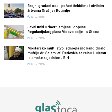
Brojni građani odali počast šehidima i civilnim
žrtvama Orašlja i Rotimlje
13/07/2026
Javni uvid u Nacrt izmjene i dopune
Regulacijskog plana Vidovo polje II u Stocu
13/07/2026
Mostarsko muftijstvo jednoglasno kandidiralo
muftiju dr. Salem-ef. Dedovića za reisu-l-ulemu
Islamske zajednice u BiH
13/07/2026