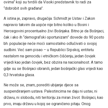
ovima” koji su tvrdili da Visoki predstavnik to radi za
“dobrobit svih građana”.
A istina je, zapravo, drugačija. Schmidt je Ustav i Zakon
napravio takvim da uopće nije bitno koliko u Bosni i
Hercegovini procentualno živi Bošnjaka. Bitno je da Bošnjaci,
čak i ako ih “demografski oportunizam” dovede do 90 posto
bh. populacije neće moći samostalno odlučivati o svojoj
sudbini. Već sam pisao – u Republici Srpskoj, entitetu
nastalom na genocidu i etničkom čišćenju, jedan čovjek
vrijedi kao jedan čovjek, bez obzira na nacionalnost. A tamo
gdje su se Bošnjaci obranili, jedan bošnjački glas vrijedi kao
0,3 hrvatska glasa.
Ne može se, znam, porediti ubijanje djece sa
suspendiranjem ustava. Palestincima ne daju ni ustav, ni
državu, ni slobodu, niti teritoriju za miran život. Bošnjaci, kao
prvo, imaju državu u kojoj se ograničeno pitaju. Onog