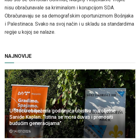
nisu obračunavale sa kriminalom i korupcijom SDA.
Obračunavaju se sa demografskim oportunizmom Bošnjaka
i Palestinaca. Svako na svoj način i u skladu sa standardima
regije u kojoj se nalaze.
NAJNOVIJE
U Stocu obilježena godišnjica ubistva maloljetne
Sanide Kaplan: “Istina se mora čuvati i prenositi
budućim generacijama”
14/07/2026