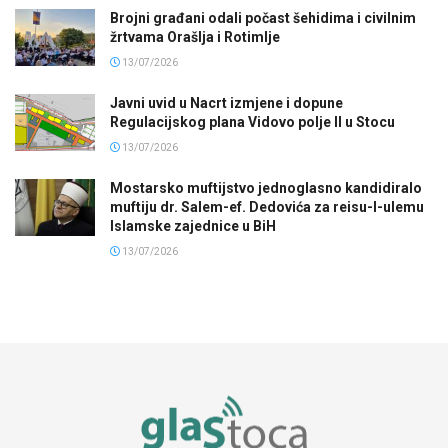
Brojni građani odali počast šehidima i civilnim
žrtvama Orašlja i Rotimlje
13/07/2026
Javni uvid u Nacrt izmjene i dopune
Regulacijskog plana Vidovo polje II u Stocu
13/07/2026
Mostarsko muftijstvo jednoglasno kandidiralo
muftiju dr. Salem-ef. Dedovića za reisu-l-ulemu
Islamske zajednice u BiH
13/07/2026