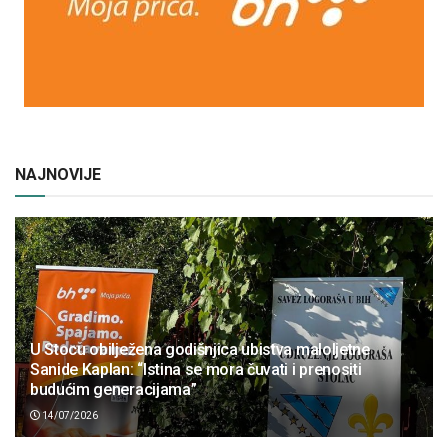
NAJNOVIJE
U Stocu obilježena godišnjica ubistva maloljetne
Sanide Kaplan: “Istina se mora čuvati i prenositi
budućim generacijama”
14/07/2026