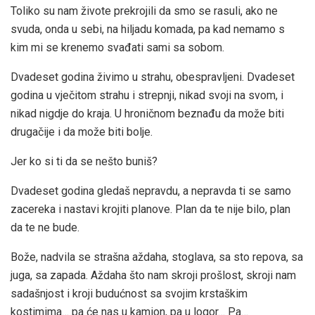
Toliko su nam živote prekrojili da smo se rasuli, ako ne
svuda, onda u sebi, na hiljadu komada, pa kad nemamo s
kim mi se krenemo svađati sami sa sobom.
Dvadeset godina živimo u strahu, obespravljeni. Dvadeset
godina u vječitom strahu i strepnji, nikad svoji na svom, i
nikad nigdje do kraja. U hroničnom beznađu da može biti
drugačije i da može biti bolje.
Jer ko si ti da se nešto buniš?
Dvadeset godina gledaš nepravdu, a nepravda ti se samo
zacereka i nastavi krojiti planove. Plan da te nije bilo, plan
da te ne bude.
Bože, nadvila se strašna aždaha, stoglava, sa sto repova, sa
juga, sa zapada. Aždaha što nam skroji prošlost, skroji nam
sadašnjost i kroji budućnost sa svojim krstaškim
kostimima… pa će nas u kamion, pa u logor… Pa…