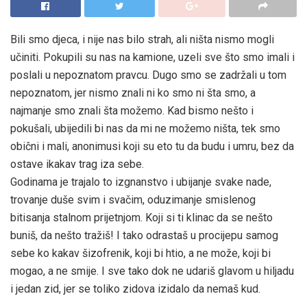
Bili smo djeca, i nije nas bilo strah, ali ništa nismo mogli
učiniti. Pokupili su nas na kamione, uzeli sve što smo imali i
poslali u nepoznatom pravcu. Dugo smo se zadržali u tom
nepoznatom, jer nismo znali ni ko smo ni šta smo, a
najmanje smo znali šta možemo. Kad bismo nešto i
pokušali, ubijedili bi nas da mi ne možemo ništa, tek smo
obični i mali, anonimusi koji su eto tu da budu i umru, bez da
ostave ikakav trag iza sebe.
Godinama je trajalo to izgnanstvo i ubijanje svake nade,
trovanje duše svim i svačim, oduzimanje smislenog
bitisanja stalnom prijetnjom. Koji si ti klinac da se nešto
buniš, da nešto tražiš! I tako odrastaš u procijepu samog
sebe ko kakav šizofrenik, koji bi htio, a ne može, koji bi
mogao, a ne smije. I sve tako dok ne udariš glavom u hiljadu
i jedan zid, jer se toliko zidova izidalo da nemaš kud.