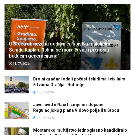
U Stocu obilježena godišnjica ubistva maloljetne
Sanide Kaplan: “Istina se mora čuvati i prenositi
budućim generacijama”
14/07/2026
Brojni građani odali počast šehidima i civilnim
žrtvama Orašlja i Rotimlje
13/07/2026
Javni uvid u Nacrt izmjene i dopune
Regulacijskog plana Vidovo polje II u Stocu
13/07/2026
Mostarsko muftijstvo jednoglasno kandidiralo