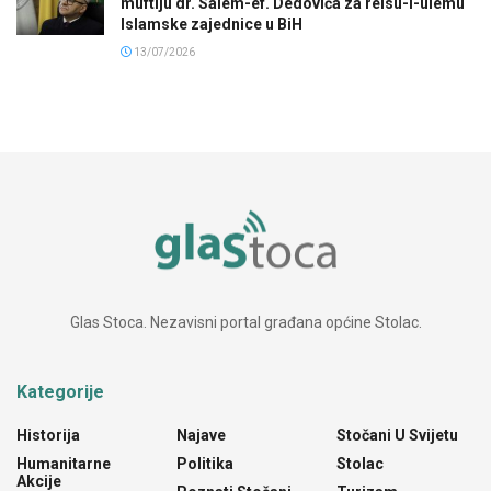
muftiju dr. Salem-ef. Dedovića za reisu-l-ulemu
Islamske zajednice u BiH
13/07/2026
Glas Stoca. Nezavisni portal građana općine Stolac.
Kategorije
Historija
Najave
Stočani U Svijetu
Humanitarne
Politika
Stolac
Akcije