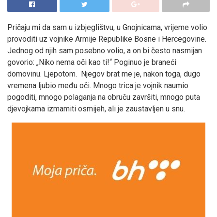
Pričaju mi da sam u izbjeglištvu, u Gnojnicama, vrijeme volio
provoditi uz vojnike Armije Republike Bosne i Hercegovine.
Jednog od njih sam posebno volio, a on bi često nasmijan
govorio: „Niko nema oči kao ti!“ Poginuo je braneći
domovinu. Ljepotom. Njegov brat me je, nakon toga, dugo
vremena ljubio među oči. Mnogo trica je vojnik naumio
pogoditi, mnogo polaganja na obruču završiti, mnogo puta
djevojkama izmamiti osmijeh, ali je zaustavljen u snu.