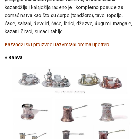
kazandžija i kalajdžija rađeno je i kompletno posuđe za
domaćinstva kao što su šerpe (tendžere), tave, tepsije,
ćase, sahani, đevđiri, čaše, ibrici, džezve, đugumi, mangale,
kazani, čiraci, susaci, tablje…
Kazandžijski proizvodi razvrstani prema upotrebi
♦
Kahva