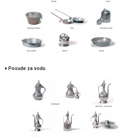
♦
Posude za vodu