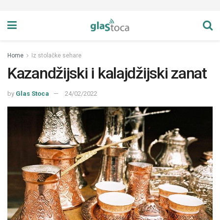
Home
Iz stolačke sehare
Kazandžijski i kalajdžijski zanat
by
Glas Stoca
24/02/2022