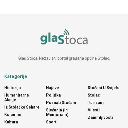
Glas Stoca. Nezavisni portal građana općine Stolac.
Kategorije
Historija
Najave
Stočani U Svijetu
Humanitarne
Politika
Stolac
Akcije
Poznati Stočani
Turizam
Iz Stolačke Sehare
Sjećanja (In
Vijesti
Kolumne
Memoriam)
Zanimljivosti
Kultura
Sport