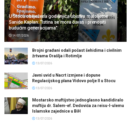
U Stocu obilježena godišnjica ubistva maloljetne
Sanide Kaplan: “Istina se mora čuvati i prenositi
budućim generacijama”
14/07/2026
Brojni građani odali počast šehidima i civilnim
žrtvama Orašlja i Rotimlje
13/07/2026
Javni uvid u Nacrt izmjene i dopune
Regulacijskog plana Vidovo polje II u Stocu
13/07/2026
Mostarsko muftijstvo jednoglasno kandidiralo
muftiju dr. Salem-ef. Dedovića za reisu-l-ulemu
Islamske zajednice u BiH
13/07/2026