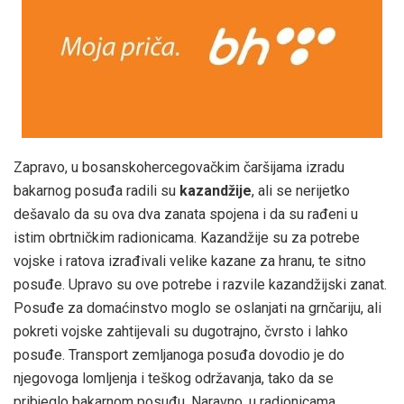
Zapravo, u bosanskohercegovačkim čaršijama izradu
bakarnog posuđa radili su
kazandžije
, ali se nerijetko
dešavalo da su ova dva zanata spojena i da su rađeni u
istim obrtničkim radionicama. Kazandžije su za potrebe
vojske i ratova izrađivali velike kazane za hranu, te sitno
posuđe. Upravo su ove potrebe i razvile kazandžijski zanat.
Posuđe za domaćinstvo moglo se oslanjati na grnčariju, ali
pokreti vojske zahtijevali su dugotrajno, čvrsto i lahko
posuđe. Transport zemljanoga posuđa dovodio je do
njegovoga lomljenja i teškog održavanja, tako da se
pribjeglo bakarnom posuđu. Naravno, u radionicama