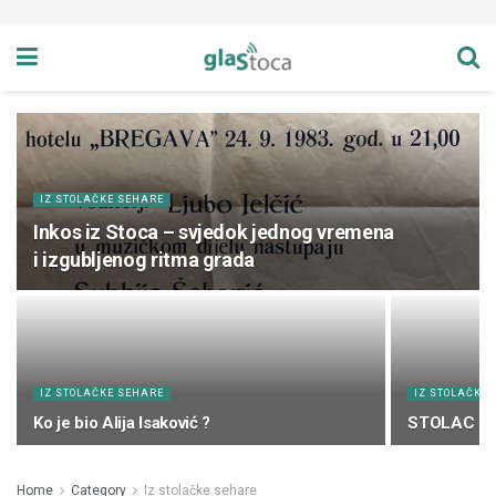
IZ STOLAČKE SEHARE
Inkos iz Stoca – svjedok jednog vremena
i izgubljenog ritma grada
IZ STOLAČKE SEHARE
IZ STOLAČKE
Ko je bio Alija Isaković ?
STOLAC – 
Home
Category
Iz stolačke sehare