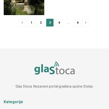
1
2
3
4
…
6
Glas Stoca. Nezavisni portal građana općine Stolac.
Kategorije