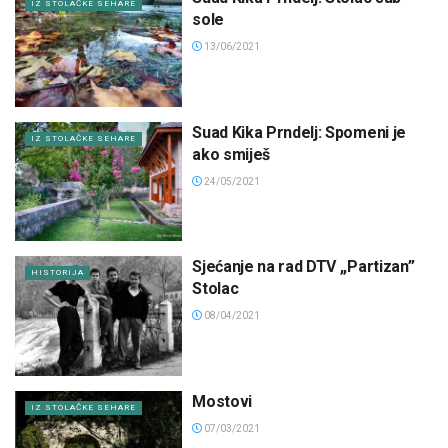
IZ STOLAČKE SEHARE
sole
13/06/2021
Suad Kika Prndelj: Spomeni je
IZ STOLAČKE SEHARE
ako smiješ
24/05/2021
Sjećanje na rad DTV ,,Partizan”
HISTORIJA
Stolac
08/04/2021
Mostovi
IZ STOLAČKE SEHARE
07/03/2021