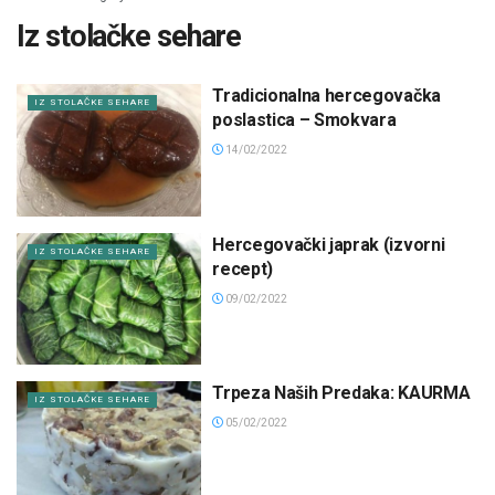
Iz stolačke sehare
Tradicionalna hercegovačka
IZ STOLAČKE SEHARE
poslastica – Smokvara
14/02/2022
Hercegovački japrak (izvorni
IZ STOLAČKE SEHARE
recept)
09/02/2022
Trpeza Naših Predaka: KAURMA
IZ STOLAČKE SEHARE
05/02/2022