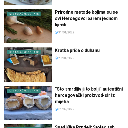
Prirodne metode kojima su se
IZ STOLAČKE SEHARE
svi Hercegovci barem jednom
liječili
31/01/2022
Kratka priča o duhanu
IZ STOLAČKE SEHARE
29/01/2022
“Sto smrdljiviji to bolji” autentični
IZ STOLAČKE SEHARE
hercegovački proizvod-sir iz
mijeha
01/02/2022
Suad Kika Prndelj: Stolac sub