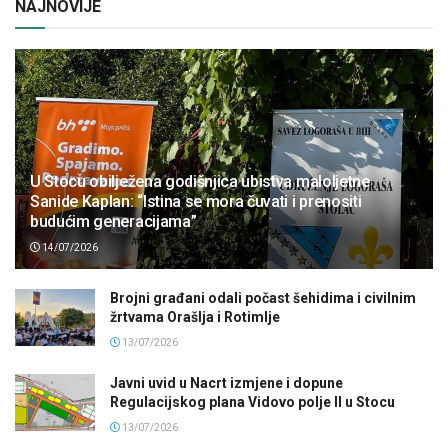
NAJNOVIJE
U Stocu obilježena godišnjica ubistva maloljetne
Sanide Kaplan: “Istina se mora čuvati i prenositi
budućim generacijama”
14/07/2026
Brojni građani odali počast šehidima i civilnim
žrtvama Orašlja i Rotimlje
13/07/2026
Javni uvid u Nacrt izmjene i dopune
Regulacijskog plana Vidovo polje II u Stocu
13/07/2026