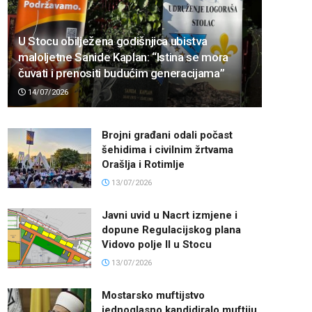
U Stocu obilježena godišnjica ubistva
maloljetne Sanide Kaplan: “Istina se mora
čuvati i prenositi budućim generacijama”
14/07/2026
Brojni građani odali počast
šehidima i civilnim žrtvama
Orašlja i Rotimlje
13/07/2026
Javni uvid u Nacrt izmjene i
dopune Regulacijskog plana
Vidovo polje II u Stocu
13/07/2026
Mostarsko muftijstvo
jednoglasno kandidiralo muftiju