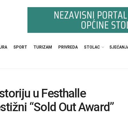
URA
SPORT
TURIZAM
PRIVREDA
STOLAC
SJEĆANJ
storiju u Festhalle
estižni “Sold Out Award”