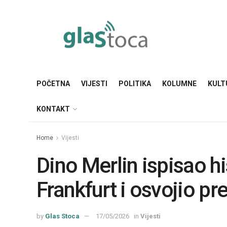
POČETNA
VIJESTI
POLITIKA
KOLUMNE
KULT
KONTAKT
Home
Vijesti
Dino Merlin ispisao hi
Frankfurt i osvojio pr
by
Glas Stoca
17/05/2026
in
Vijesti