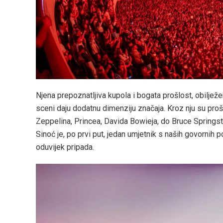
Njena prepoznatljiva kupola i bogata prošlost, obilje
sceni daju dodatnu dimenziju značaja. Kroz nju su proš
Zeppelina, Princea, Davida Bowieja, do Bruce Springstee
Sinoć je, po prvi put, jedan umjetnik s naših govornih p
oduvijek pripada.