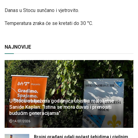
Danas u Stocu sunčano i vjetrovito.
Temperatura zraka će se kretati do 30 °C.
NAJNOVIJE
U Stocu obilježena godišnjica ubistva maloljetne
Sanide Kaplan: “Istina se mora čuvati i prenositi
budućim generacijama”
14/07/2026
Brojni građani odali počast šehidima i civilnim