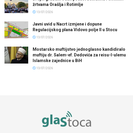
žrtvama Orašlja i Rotimlje
13/07/2026
Javni uvid u Nacrt izmjene i dopune
Regulacijskog plana Vidovo polje II u Stocu
13/07/2026
Mostarsko muftijstvo jednoglasno kandidiralo
muftiju dr. Salem-ef. Dedovića za reisu-l-ulemu
Islamske zajednice u BiH
13/07/2026