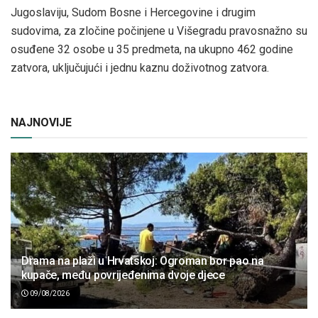
Jugoslaviju, Sudom Bosne i Hercegovine i drugim
sudovima, za zločine počinjene u Višegradu pravosnažno su
osuđene 32 osobe u 35 predmeta, na ukupno 462 godine
zatvora, uključujući i jednu kaznu doživotnog zatvora.
NAJNOVIJE
Drama na plaži u Hrvatskoj: Ogroman bor pao na
kupače, među povrijeđenima dvoje djece
09/08/2026