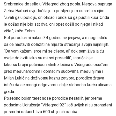
Srebrenice doselio u Višegrad zbog posla. Njegova supruga
Zehra Harbaš svjedočila je o posljednjem susretu s njim.
“Zvali ga u policiju, on otišao i onda su ga pustili kući. Onda
je došao nije bio sat dva, oni opet došli po njega i nikad
više”, kaže Zehra.
Bol porodica ni nakon 34 godine ne jenjava, a mnogi ističu
da će nastaviti dolaziti na mjesta stradanja svojih najmilijih.
“Da vam kažem, srce mi se cijepa, al’ dok sam živa ja ću
ovdje dolaziti iako su mi svi preselili”, ispričala je.
Iako su brojni počinioci ratnih zločina u Višegradu osuđeni
pred međunarodnim i domaćim sudovima, među njima i
Milan Lukić na doživotnu kaznu zatvora, porodice žrtava
ističu da se mnogi odgovorni i dalje slobodno kreću ulicama
grada.
Posebno bolan teret nose porodice nestalih, jer prema
podacima Udruženja “Višegrad 92”, još uvijek nisu pronađeni
posmrtni ostaci blizu 600 ubijenih osoba.