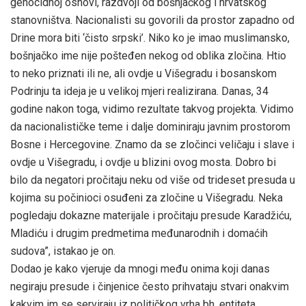
genocidnoj osnovi, razdvoji od bošnjačkog i hrvatskog
stanovništva. Nacionalisti su govorili da prostor zapadno od
Drine mora biti ‘čisto srpski’. Niko ko je imao muslimansko,
bošnjačko ime nije pošteđen nekog od oblika zločina. Htio
to neko priznati ili ne, ali ovdje u Višegradu i bosanskom
Podrinju ta ideja je u velikoj mjeri realizirana. Danas, 34
godine nakon toga, vidimo rezultate takvog projekta. Vidimo
da nacionalističke teme i dalje dominiraju javnim prostorom
Bosne i Hercegovine. Znamo da se zločinci veličaju i slave i
ovdje u Višegradu, i ovdje u blizini ovog mosta. Dobro bi
bilo da negatori pročitaju neku od više od trideset presuda u
kojima su počinioci osuđeni za zločine u Višegradu. Neka
pogledaju dokazne materijale i pročitaju presude Karadžiću,
Mladiću i drugim predmetima međunarodnih i domaćih
sudova”, istakao je on.
Dodao je kako vjeruje da mnogi među onima koji danas
negiraju presude i činjenice često prihvataju stvari onakvim
kakvim im se serviraju iz političkog vrha bh. entiteta