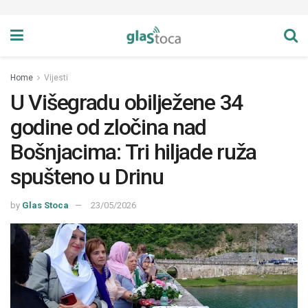
Home
Vijesti
U Višegradu obilježene 34
godine od zločina nad
Bošnjacima: Tri hiljade ruža
spušteno u Drinu
by
Glas Stoca
23/05/2026