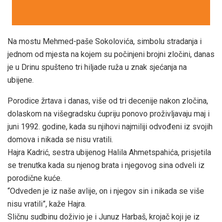
Na mostu Mehmed-paše Sokolovića, simbolu stradanja i
jednom od mjesta na kojem su počinjeni brojni zločini, danas
je u Drinu spušteno tri hiljade ruža u znak sjećanja na
ubijene.
Porodice žrtava i danas, više od tri decenije nakon zločina,
dolaskom na višegradsku ćupriju ponovo proživljavaju maj i
juni 1992. godine, kada su njihovi najmiliji odvođeni iz svojih
domova i nikada se nisu vratili.
Hajra Kadrić, sestra ubijenog Halila Ahmetspahića, prisjetila
se trenutka kada su njenog brata i njegovog sina odveli iz
porodične kuće.
“Odveden je iz naše avlije, on i njegov sin i nikada se više
nisu vratili”, kaže Hajra.
Sličnu sudbinu doživio je i Junuz Harbaš, krojač koji je iz