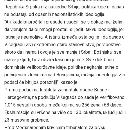
Republika Srpska i iz susjedne Srbije, politika koje ni danas
ne odustaju od opasnih nacionalističkih ideologija.
“Ali, kada bi pročitali presude i suočili se s dokazima, želim
da vjerujem da bi mnogi prestali slijediti takvu ideologiju, jer
istina je neumoljiva. A istina, između ostalog, je i da danas u
Višegradu živi ekstremno staro stanovništvo, perspektive
skoro da i nema i ovdje je sve manje i Srba i Bošnjaka, sve
manje je ljudi, bez obzira kako im je ime. Sve dok budu
dominirale velikodržavne ideje, politike negiranja istine o
počinjenim zločinima nad Bošnjacima, mržnja i ideologija zla,
podaci će biti još porazniji”, kazao je.
Prema podacima Instituta za nestale osobe Bosne i
Hercegovine, na području Višegrada do sada je verifikovano
1.015 nestalih osoba, među kojima su 256 žena i 68 djece.
Ekshumacije su vršene na više od 130 lokaliteta, uključujući i
23 masovne grobnice.
Pred Međunarodnim krivičnim tribunalom za bivšu