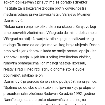
Tokom obilježavanja prisutnima se obratio i direktor
Instituta za istraživanje zločina protiv čovječnosti i
međunarodnog prava Univerziteta u Sarajevu Muamer
Džananović.
“Rekao sam i prije nekoliko dana na skupu u Sarajevu koji
smo posvetili zločinima u Višegradu da mi ne dolazimo u
Višegrad na obilježavanje iz bilo kojeg necivilizacijskog
razloga. Tu smo da se sjetimo velikog broja ubijenih. Danas
smo ovdje jer zaborav nikada ne smije postati opcija. Jer
zaborav i šutnja uvijek idu u prilog izvršiocima zločina,
njihovim pomagačima i onima koji nastoje izbrisati,
relativizirati ili negirati istinu o onome što je ovdje
počinjeno”, istakao je on.
Džananović je poručio da je važno podsjećati na činjenice.
“Sjetimo se odluke o strateškim ciljevima koju je objavio
presuđeni ratni zločinac Radovan Karadžić 1992. godine.
Naređeno je da se srpsko stanovništvo nasilno, na