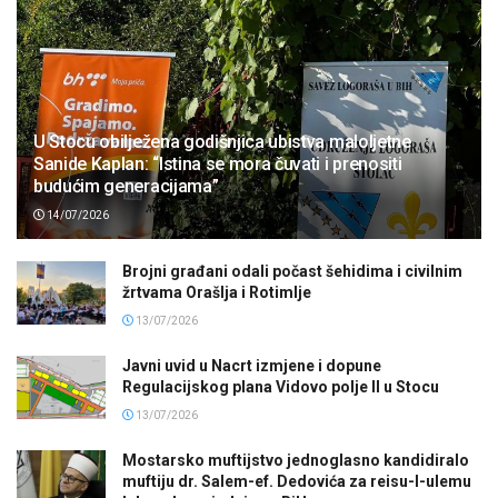
U Stocu obilježena godišnjica ubistva maloljetne
Sanide Kaplan: “Istina se mora čuvati i prenositi
budućim generacijama”
14/07/2026
Brojni građani odali počast šehidima i civilnim
žrtvama Orašlja i Rotimlje
13/07/2026
Javni uvid u Nacrt izmjene i dopune
Regulacijskog plana Vidovo polje II u Stocu
13/07/2026
Mostarsko muftijstvo jednoglasno kandidiralo
muftiju dr. Salem-ef. Dedovića za reisu-l-ulemu