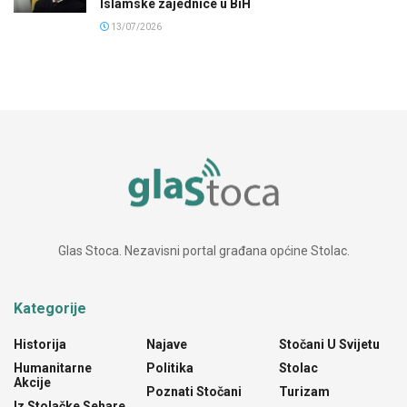
Islamske zajednice u BiH
13/07/2026
Glas Stoca. Nezavisni portal građana općine Stolac.
Kategorije
Historija
Najave
Stočani U Svijetu
Humanitarne
Politika
Stolac
Akcije
Poznati Stočani
Turizam
Iz Stolačke Sehare