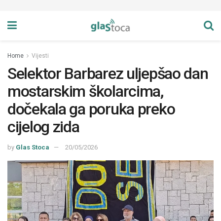
Home
Vijesti
Selektor Barbarez uljepšao dan
mostarskim školarcima,
dočekala ga poruka preko
cijelog zida
by
Glas Stoca
20/05/2026