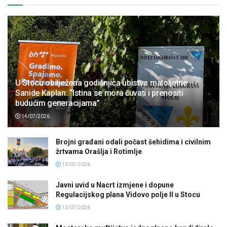
U Stocu obilježena godišnjica ubistva maloljetne
Sanide Kaplan: “Istina se mora čuvati i prenositi
budućim generacijama”
14/07/2026
Brojni građani odali počast šehidima i civilnim
žrtvama Orašlja i Rotimlje
13/07/2026
Javni uvid u Nacrt izmjene i dopune
Regulacijskog plana Vidovo polje II u Stocu
13/07/2026