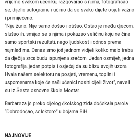
vrijeme svakom učeniku, razgovarao s njima, fotografisao
se, dijelio autograme i učinio da se svako dijete osjeti važno
i primijećeno.
“Nije žurio. Nije samo došao i otišao. Ostao je među djecom,
slušao ih, smijao se s njima i pokazao veličinu koju ne čine
samo sportski rezultati, nego ljudskost i odnos prema
najmlađima. Danas smo još jednom vidjeli koliko malo treba
da dječija srca budu ispunjena srećom. Jedan osmijeh, jedna
fotografija, jedan potpis i osjećaj da su blizu svojih uzora.
Hvala našem selektoru na posjeti, vremenu, toplini i
uspomenama koje će naši učenici nositi cijeli život”, naveli
su iz Šeste osnovne škole Mostar.
Barbareza je preko cijelog školskog zida dočekala parola
“Dobrodošao, selektore” u bojama BiH.
NAJNOVIJE