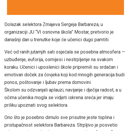
Dolazak selektora Zmajeva Sergeja Barbareza, u
organizaciji JU “VI osnovna škola” Mostar, pretvorio je
današnji dan u trenutke koje će učenici dugo pamtiti.
Već od ranih jutarnjih sati osjećala se posebna atmosfera —
uzbuđenje, euforija, osmijesi i nestrpljenje na svakom
koraku. Učenici i uposlenici škole pripremili su srdačan i
emotivan doček za čovjeka koji kod mnogih generacija budi
ponos, poštovanje i ljubav prema domovini.
Školom su odzvanjali aplauzi, navijanje i dječija radost, a u
očima učenika mogla se vidjeti iskrena sreća jer imaju
priliku upoznati svog selektora.
Ono što je posebno dirnulo sve prisutne jeste toplina i
pristupačnost selektora Barbareza. Strpljivo je posvetio