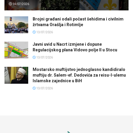
14/07/2026
Brojni građani odali počast šehidima i civilnim
žrtvama Orašlja i Rotimlje
13/07/2026
Javni uvid u Nacrt izmjene i dopune
Regulacijskog plana Vidovo polje II u Stocu
13/07/2026
Mostarsko muftijstvo jednoglasno kandidiralo
muftiju dr. Salem-ef. Dedovića za reisu-l-ulemu
Islamske zajednice u BiH
13/07/2026