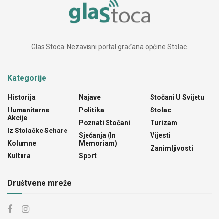
Glas Stoca. Nezavisni portal građana općine Stolac.
Kategorije
Historija
Najave
Stočani U Svijetu
Humanitarne
Politika
Stolac
Akcije
Poznati Stočani
Turizam
Iz Stolačke Sehare
Sjećanja (In
Vijesti
Kolumne
Memoriam)
Zanimljivosti
Kultura
Sport
Društvene mreže