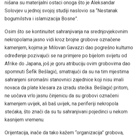
nišana su materijalni ostaci onoga što je Aleksandar
Solovjev u jednoj svojoj studiji naslovio sa “Nestanak
bogumilstva i islamizacija Bosne”.
Osim što se kontinuitet sahranjivanja na srednjovjekovnim
nekropolama jasno vidi kroz brojne grobove označene
kamenjem, kojima je Milovan Gavazzi dao pogrešno kulturno
određenje pozivajući se na primjere po bijelom svijetu od
Afrike do Japana, još je goru atribuciju ovim grobovima dao
spomnuti Šefik Bešlagić, smatrajući da su na tim mjestima
sahranjeni siromašni stanovnici zajednice koji nisu imali
novaca da plate klesara za izradu stećka. Bešlagić pritom,
ne uočava vrlo jasnu činjenicu da su grobovi označeni
kamenjem uvijek, ali baš uvijek, na periferiji nekropola
stećaka, što znači da su tu sahranjivani pojedinci u nekom
kasnijem vremenu.
Orijentacija, inače da tako kažem “organizacija” grobova,