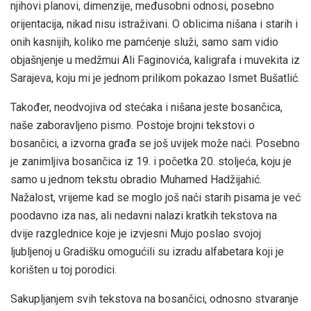
njihovi planovi, dimenzije, međusobni odnosi, posebno
orijentacija, nikad nisu istraživani. O oblicima nišana i starih i
onih kasnijih, koliko me pamćenje služi, samo sam vidio
objašnjenje u medžmui Ali Faginovića, kaligrafa i muvekita iz
Sarajeva, koju mi je jednom prilikom pokazao Ismet Bušatlić.
Također, neodvojiva od stećaka i nišana jeste bosančica,
naše zaboravljeno pismo. Postoje brojni tekstovi o
bosančici, a izvorna građa se još uvijek može naći. Posebno
je zanimljiva bosančica iz 19. i početka 20. stoljeća, koju je
samo u jednom tekstu obradio Muhamed Hadžijahić.
Nažalost, vrijeme kad se moglo još naći starih pisama je već
poodavno iza nas, ali nedavni nalazi kratkih tekstova na
dvije razglednice koje je izvjesni Mujo poslao svojoj
ljubljenoj u Gradišku omogućili su izradu alfabetara koji je
korišten u toj porodici.
Sakupljanjem svih tekstova na bosančici, odnosno stvaranje