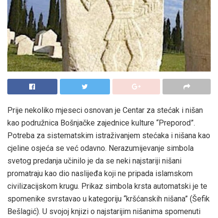
Prije nekoliko mjeseci osnovan je Centar za stećak i nišan
kao podružnica Bošnjačke zajednice kulture “Preporod”.
Potreba za sistematskim istraživanjem stećaka i nišana kao
cjeline osjeća se već odavno. Nerazumijevanje simbola
svetog predanja učinilo je da se neki najstariji nišani
promatraju kao dio naslijeđa koji ne pripada islamskom
civilizacijskom krugu. Prikaz simbola krsta automatski je te
spomenike svrstavao u kategoriju “kršćanskih nišana” (Šefik
Bešlagić). U svojoj knjizi o najstarijim nišanima spomenuti