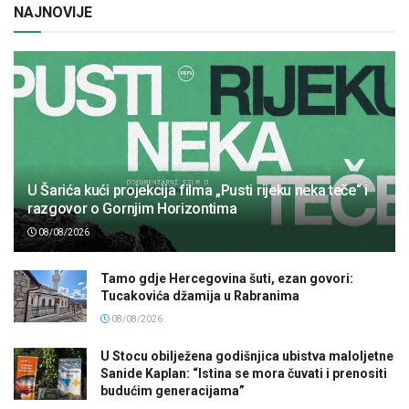
NAJNOVIJE
U Šarića kući projekcija filma „Pusti rijeku neka teče“ i
razgovor o Gornjim Horizontima
08/08/2026
Tamo gdje Hercegovina šuti, ezan govori:
Tucakovića džamija u Rabranima
08/08/2026
U Stocu obilježena godišnjica ubistva maloljetne
Sanide Kaplan: “Istina se mora čuvati i prenositi
budućim generacijama”