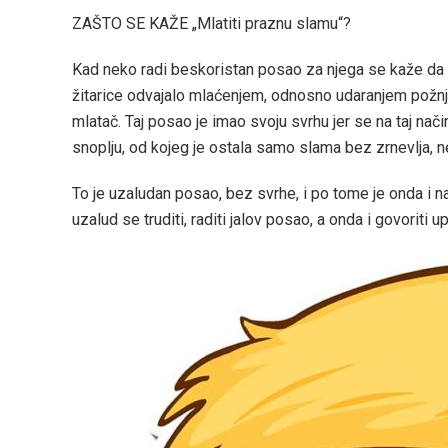
ZAŠTO SE KAŽE „Mlatiti praznu slamu“?
Kad neko radi beskoristan posao za njega se kaže da 
žitarice odvajalo mlaćenjem, odnosno udaranjem požnje
mlatač. Taj posao je imao svoju svrhu jer se na taj nač
snoplju, od kojeg je ostala samo slama bez zrnevlja,
To je uzaludan posao, bez svrhe, i po tome je onda i na
uzalud se truditi, raditi jalov posao, a onda i govoriti u