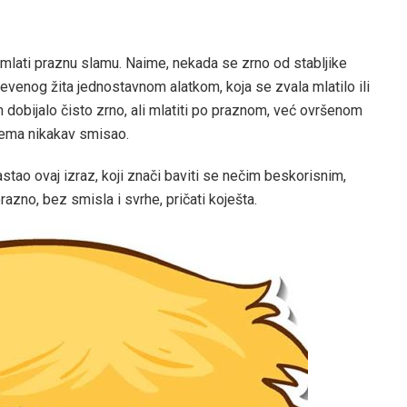
mlati praznu slamu. Naime, nekada se zrno od stabljike
venog žita jednostavnom alatkom, koja se zvala mlatilo ili
in dobijalo čisto zrno, ali mlatiti po praznom, već ovršenom
 nema nikakav smisao.
stao ovaj izraz, koji znači baviti se nečim beskorisnim,
prazno, bez smisla i svrhe, pričati koješta.