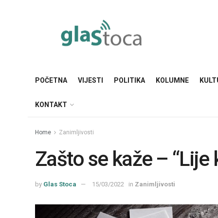
POČETNA
VIJESTI
POLITIKA
KOLUMNE
KULT
KONTAKT
Home
Zanimljivosti
Zašto se kaže – “Lije 
by
Glas Stoca
15/03/2022
in
Zanimljivosti