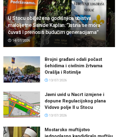
U Stocu obilježena godišnjica ubistva
maloljetne Sanide Kaplan: “Istina se mora
čuvati i prenositi budućim generacijama”
14/07/2026
Brojni građani odali počast
šehidima i civilnim žrtvama
Orašlja i Rotimlje
13/07/2026
Javni uvid u Nacrt izmjene i
dopune Regulacijskog plana
Vidovo polje II u Stocu
13/07/2026
Mostarsko muftijstvo
jednoglasno kandidiralo muftiju