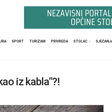
URA
SPORT
TURIZAM
PRIVREDA
STOLAC
SJEĆANJ
kao iz kabla”?!