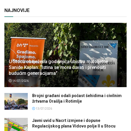
NAJNOVIJE
U Stocu obilježena godišnjica ubistva maloljetne
Sanide Kaplan: “Istina se mora čuvati i prenositi
budućim generacijama”
14/07/2026
Brojni građani odali počast šehidima i civilnim
žrtvama Orašlja i Rotimlje
13/07/2026
Javni uvid u Nacrt izmjene i dopune
Regulacijskog plana Vidovo polje II u Stocu