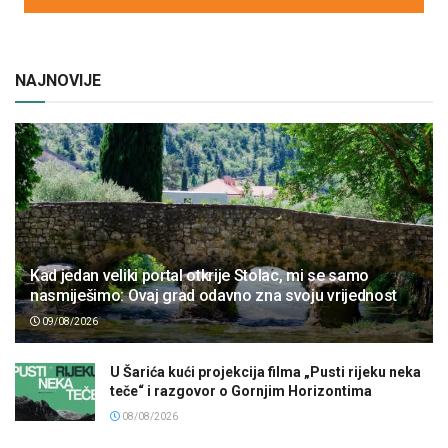
NAJNOVIJE
Kad jedan veliki portal otkrije Stolac, mi se samo
nasmiješimo: Ovaj grad odavno zna svoju vrijednost
09/08/2026
U Šarića kući projekcija filma „Pusti rijeku neka
teče“ i razgovor o Gornjim Horizontima
08/08/2026