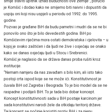
smije staviti upitnik iznad budućnosti ove zemlje”, poručio
je Komšić i dodao kako ne smijemo biti naivni i dopustiti da
uspiju oni koji nisu uspjeli u periodu od 1992. do 1995.
godine.
Pozvao je građane BiH da budu pametni i mudri da se ne bi
ponovilo ono što je bilo devedestih godina. BiH po
Komšićevim riječima mora ostati demokratska i cjelovita – u
kojoj je svako zaštićen i da ljudi ne žive i osjećaju se onako
kako se danas osjećaju ljudi u Stocu i Srebrenici.
Komšić je naglasio da se država danas proba rušiti kroz
institucije.
“Nemam namjeru da nas zavađam s bilo kim, ali isto tako
postoji crta ispod koje se ne može ići. Konstitutivnost je
čuvala BiH od Zagreba i Beograda. To je bio model da se ne
raspadne i podijeli BiH. To je tada bio dobar koncept.
Koncept konstitutivnosti sada u BiH postaje karcinom jer
sada konstitutivni narodi žele da otkidaju teritorij države.
Taj koncept se počinje koristiti protiv BiH i za njenu