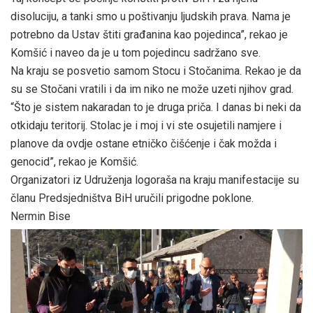
disoluciju, a tanki smo u poštivanju ljudskih prava. Nama je
potrebno da Ustav štiti građanina kao pojedinca”, rekao je
Komšić i naveo da je u tom pojedincu sadržano sve.
Na kraju se posvetio samom Stocu i Stočanima. Rekao je da
su se Stočani vratili i da im niko ne može uzeti njihov grad.
“Što je sistem nakaradan to je druga priča. I danas bi neki da
otkidaju teritorij. Stolac je i moj i vi ste osujetili namjere i
planove da ovdje ostane etničko čišćenje i čak možda i
genocid”, rekao je Komšić.
Organizatori iz Udruženja logoraša na kraju manifestacije su
članu Predsjedništva BiH uručili prigodne poklone.
Nermin Bise