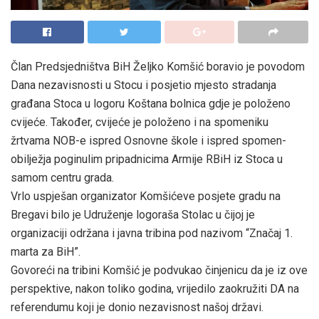
Član Predsjedništva BiH Željko Komšić boravio je povodom
Dana nezavisnosti u Stocu i posjetio mjesto stradanja
građana Stoca u logoru Koštana bolnica gdje je položeno
cvijeće. Također, cvijeće je položeno i na spomeniku
žrtvama NOB-e ispred Osnovne škole i ispred spomen-
obilježja poginulim pripadnicima Armije RBiH iz Stoca u
samom centru grada.
Vrlo uspješan organizator Komšićeve posjete gradu na
Bregavi bilo je Udruženje logoraša Stolac u čijoj je
organizaciji održana i javna tribina pod nazivom “Značaj 1.
marta za BiH”.
Govoreći na tribini Komšić je podvukao činjenicu da je iz ove
perspektive, nakon toliko godina, vrijedilo zaokružiti DA na
referendumu koji je donio nezavisnost našoj državi.