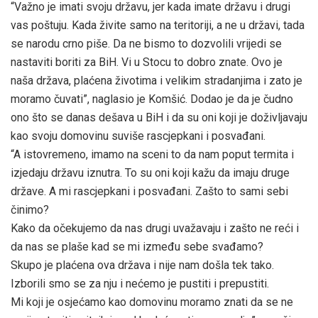
“Važno je imati svoju državu, jer kada imate državu i drugi
vas poštuju. Kada živite samo na teritoriji, a ne u državi, tada
se narodu crno piše. Da ne bismo to dozvolili vrijedi se
nastaviti boriti za BiH. Vi u Stocu to dobro znate. Ovo je
naša država, plaćena životima i velikim stradanjima i zato je
moramo čuvati”, naglasio je Komšić. Dodao je da je čudno
ono što se danas dešava u BiH i da su oni koji je doživljavaju
kao svoju domovinu suviše rascjepkani i posvađani.
“A istovremeno, imamo na sceni to da nam poput termita i
izjedaju državu iznutra. To su oni koji kažu da imaju druge
države. A mi rascjepkani i posvađani. Zašto to sami sebi
činimo?
Kako da očekujemo da nas drugi uvažavaju i zašto ne reći i
da nas se plaše kad se mi između sebe svađamo?
Skupo je plaćena ova država i nije nam došla tek tako.
Izborili smo se za nju i nećemo je pustiti i prepustiti.
Mi koji je osjećamo kao domovinu moramo znati da se ne