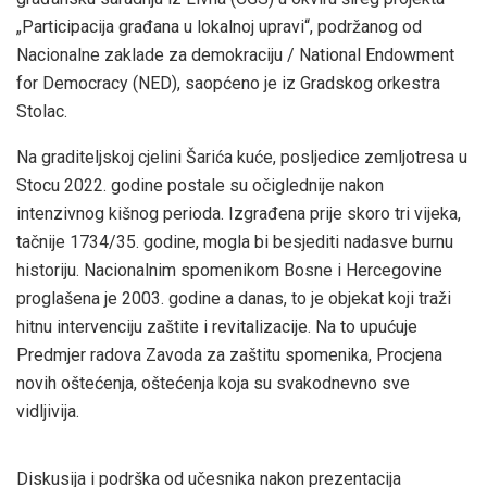
„Participacija građana u lokalnoj upravi“, podržanog od
Nacionalne zaklade za demokraciju / National Endowment
for Democracy (NED), saopćeno je iz Gradskog orkestra
Stolac.
Na graditeljskoj cjelini Šarića kuće, posljedice zemljotresa u
Stocu 2022. godine postale su očiglednije nakon
intenzivnog kišnog perioda. Izgrađena prije skoro tri vijeka,
tačnije 1734/35. godine, mogla bi besjediti nadasve burnu
historiju. Nacionalnim spomenikom Bosne i Hercegovine
proglašena je 2003. godine a danas, to je objekat koji traži
hitnu intervenciju zaštite i revitalizacije. Na to upućuje
Predmjer radova Zavoda za zaštitu spomenika, Procjena
novih oštećenja, oštećenja koja su svakodnevno sve
vidljivija.
Diskusija i podrška od učesnika nakon prezentacija