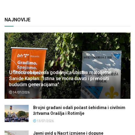
NAJNOVIJE
U Stocu obilježena godišnjica ubistva maloljetne
Sanide Kaplan: “Istina se mora čuvati i prenositi
budućim generacijama”
14/07/2026
Brojni građani odali počast šehidima i civilnim
žrtvama Orašlja i Rotimlje
13/07/2026
Javni uvid u Nacrt izmjene i dopune