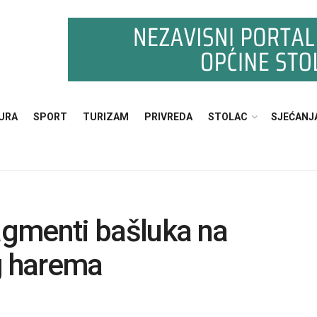
URA
SPORT
TURIZAM
PRIVREDA
STOLAC
SJEĆANJ
agmenti bašluka na
g harema