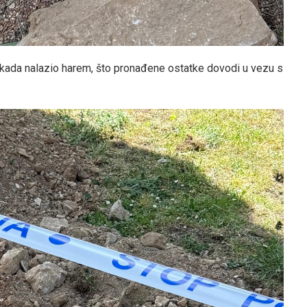
kada nalazio harem, što pronađene ostatke dovodi u vezu s