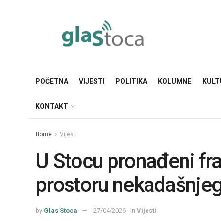
POČETNA
VIJESTI
POLITIKA
KOLUMNE
KULT
KONTAKT
Home
Vijesti
U Stocu pronađeni fr
prostoru nekadašnje
by
Glas Stoca
27/04/2026
in
Vijesti