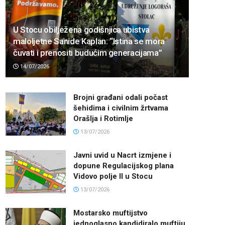
U Stocu obilježena godišnjica ubistva
maloljetne Sanide Kaplan: “Istina se mora
čuvati i prenositi budućim generacijama”
14/07/2026
Brojni građani odali počast
šehidima i civilnim žrtvama
Orašlja i Rotimlje
13/07/2026
Javni uvid u Nacrt izmjene i
dopune Regulacijskog plana
Vidovo polje II u Stocu
13/07/2026
Mostarsko muftijstvo
jednoglasno kandidiralo muftiju