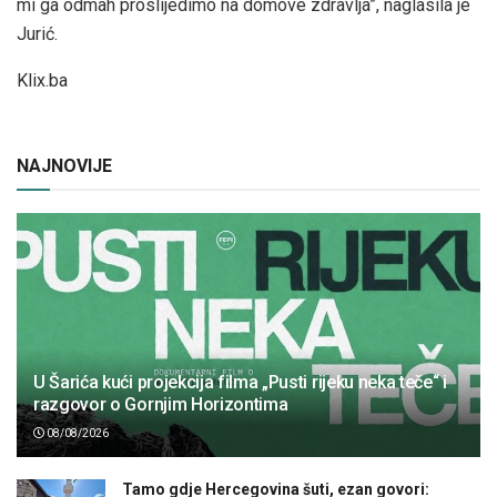
mi ga odmah proslijedimo na domove zdravlja”, naglasila je
Jurić.
Klix.ba
NAJNOVIJE
U Šarića kući projekcija filma „Pusti rijeku neka teče“ i
razgovor o Gornjim Horizontima
08/08/2026
Tamo gdje Hercegovina šuti, ezan govori: