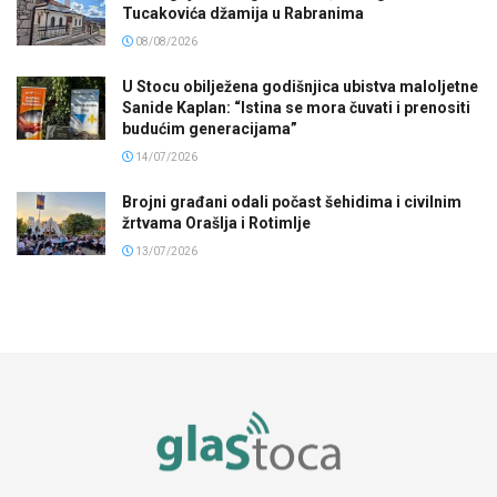
Tucakovića džamija u Rabranima
08/08/2026
U Stocu obilježena godišnjica ubistva maloljetne
Sanide Kaplan: “Istina se mora čuvati i prenositi
budućim generacijama”
14/07/2026
Brojni građani odali počast šehidima i civilnim
žrtvama Orašlja i Rotimlje
13/07/2026