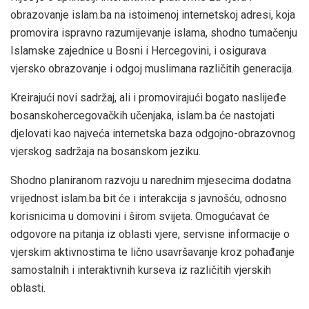
obrazovanje islam.ba na istoimenoj internetskoj adresi, koja
promovira ispravno razumijevanje islama, shodno tumačenju
Islamske zajednice u Bosni i Hercegovini, i osigurava
vjersko obrazovanje i odgoj muslimana različitih generacija.
Kreirajući novi sadržaj, ali i promovirajući bogato naslijeđe
bosanskohercegovačkih učenjaka, islam.ba će nastojati
djelovati kao najveća internetska baza odgojno-obrazovnog
vjerskog sadržaja na bosanskom jeziku.
Shodno planiranom razvoju u narednim mjesecima dodatna
vrijednost islam.ba bit će i interakcija s javnošću, odnosno
korisnicima u domovini i širom svijeta. Omogućavat će
odgovore na pitanja iz oblasti vjere, servisne informacije o
vjerskim aktivnostima te lično usavršavanje kroz pohađanje
samostalnih i interaktivnih kurseva iz različitih vjerskih
oblasti.