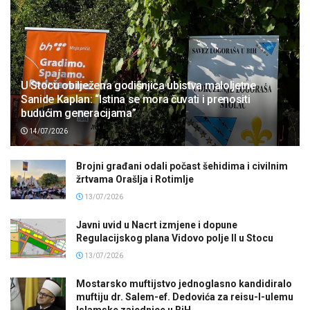
U Stocu obilježena godišnjica ubistva maloljetne
Sanide Kaplan: “Istina se mora čuvati i prenositi
budućim generacijama”
14/07/2026
Brojni građani odali počast šehidima i civilnim
žrtvama Orašlja i Rotimlje
13/07/2026
Javni uvid u Nacrt izmjene i dopune
Regulacijskog plana Vidovo polje II u Stocu
13/07/2026
Mostarsko muftijstvo jednoglasno kandidiralo
muftiju dr. Salem-ef. Dedovića za reisu-l-ulemu
Islamske zajednice u BiH