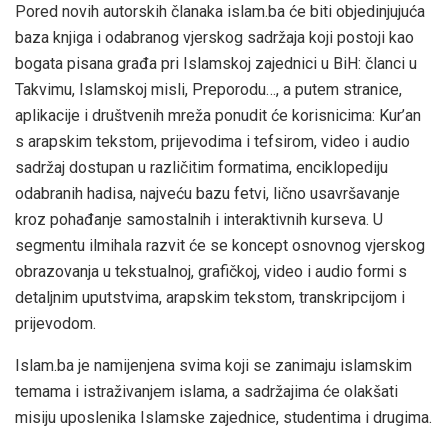
Pored novih autorskih članaka islam.ba će biti objedinjujuća
baza knjiga i odabranog vjerskog sadržaja koji postoji kao
bogata pisana građa pri Islamskoj zajednici u BiH: članci u
Takvimu, Islamskoj misli, Preporodu…, a putem stranice,
aplikacije i društvenih mreža ponudit će korisnicima: Kur’an
s arapskim tekstom, prijevodima i tefsirom, video i audio
sadržaj dostupan u različitim formatima, enciklopediju
odabranih hadisa, najveću bazu fetvi, lično usavršavanje
kroz pohađanje samostalnih i interaktivnih kurseva. U
segmentu ilmihala razvit će se koncept osnovnog vjerskog
obrazovanja u tekstualnoj, grafičkoj, video i audio formi s
detaljnim uputstvima, arapskim tekstom, transkripcijom i
prijevodom.
Islam.ba je namijenjena svima koji se zanimaju islamskim
temama i istraživanjem islama, a sadržajima će olakšati
misiju uposlenika Islamske zajednice, studentima i drugima.