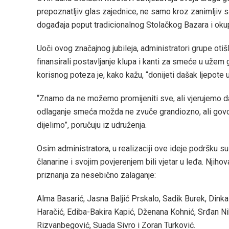
prepoznatljiv glas zajednice, ne samo kroz zanimljiv 
događaja poput tradicionalnog Stolačkog Bazara i okup
Uoči ovog značajnog jubileja, administratori grupe otišl
finansirali postavljanje klupa i kanti za smeće u užem
korisnog poteza je, kako kažu, “donijeti dašak ljepote 
“Znamo da ne možemo promijeniti sve, ali vjerujemo da 
odlaganje smeća možda ne zvuče grandiozno, ali govore o
dijelimo”, poručuju iz udruženja.
Osim administratora, u realizaciji ove ideje podršku su 
članarine i svojim povjerenjem bili vjetar u leđa. Nji
priznanja za nesebično zalaganje:
Alma Basarić, Jasna Baljić Prskalo, Sadik Burek, Dinka 
Haračić, Ediba-Bakira Kapić, Dženana Kohnić, Srđan Ni
Rizvanbegović, Suada Sivro i Zoran Turković.