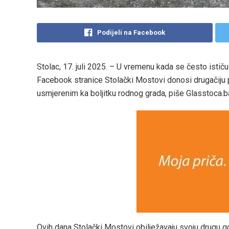
Podijeli na Facebook
Stolac, 17. juli 2025. – U vremenu kada se često istič
Facebook stranice Stolački Mostovi donosi drugačiju p
usmjerenim ka boljitku rodnog grada, piše Glasstoca.b
Ovih dana Stolački Mostovi obilježavaju svoju drugu go