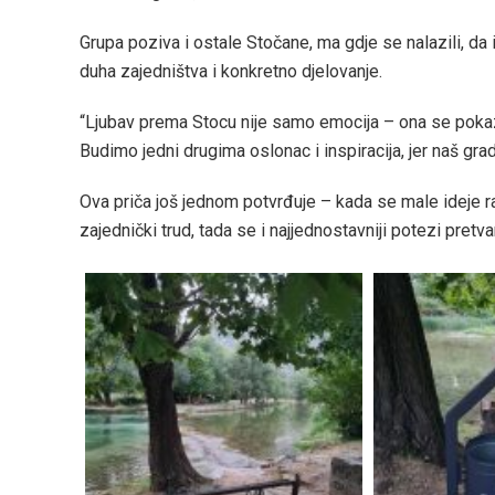
Grupa poziva i ostale Stočane, ma gdje se nalazili, da i
duha zajedništva i konkretno djelovanje.
“Ljubav prema Stocu nije samo emocija – ona se pokaz
Budimo jedni drugima oslonac i inspiracija, jer naš gra
Ova priča još jednom potvrđuje – kada se male ideje ra
zajednički trud, tada se i najjednostavniji potezi pretv