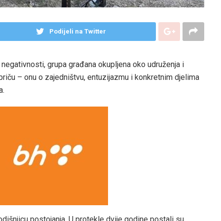
Podijeli na Twitter
u negativnosti, grupa građana okupljena oko udruženja i
riču – onu o zajedništvu, entuzijazmu i konkretnim djelima
a.
dišnjicu postojanja. U protekle dvije godine postali su