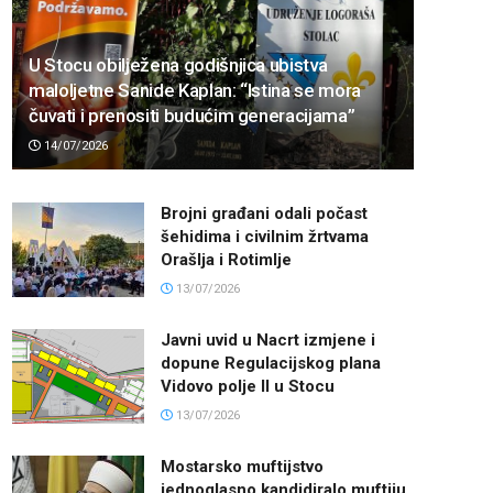
U Stocu obilježena godišnjica ubistva
maloljetne Sanide Kaplan: “Istina se mora
čuvati i prenositi budućim generacijama”
14/07/2026
Brojni građani odali počast
šehidima i civilnim žrtvama
Orašlja i Rotimlje
13/07/2026
Javni uvid u Nacrt izmjene i
dopune Regulacijskog plana
Vidovo polje II u Stocu
13/07/2026
Mostarsko muftijstvo
jednoglasno kandidiralo muftiju