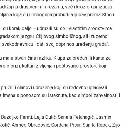
sadržaj na društvenim mrežama, već i kroz organizaciju
ljanja koja su u mnogima probudila ljubav prema Stocu.
i su korak dalje – udružili su se i vlastitim sredstvima
 gradskom jezgru. Cilj ovog simboličnog, ali izuzetno
u svakodnevnicu i dati svoj doprinos uređenju grada”.
male stvari čine razliku. Klupa za predah ili kanta za
 brizi, kulturi življenja i poštovanju prostora koji
pružili i članovi udruženja koji su redovno uplaćivali
hova imena s ponosom su istaknuta, kao simbol zahvalnosti i
Buzaljko Ferati, Lejla Đulić, Sanela Fetahagić, Jasmin
kolić, Ahmed Obradović, Gordana Pisar, Sanita Repak, Zijo