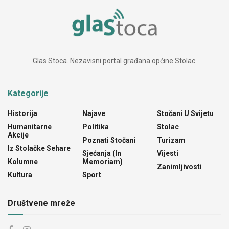
Glas Stoca. Nezavisni portal građana općine Stolac.
Kategorije
Historija
Najave
Stočani U Svijetu
Humanitarne
Politika
Stolac
Akcije
Poznati Stočani
Turizam
Iz Stolačke Sehare
Sjećanja (In
Vijesti
Kolumne
Memoriam)
Zanimljivosti
Kultura
Sport
Društvene mreže