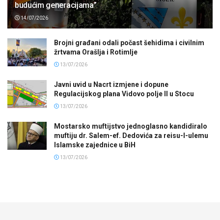
budućim generacijama”
14/07/2026
Brojni građani odali počast šehidima i civilnim
žrtvama Orašlja i Rotimlje
13/07/2026
Javni uvid u Nacrt izmjene i dopune
Regulacijskog plana Vidovo polje II u Stocu
13/07/2026
Mostarsko muftijstvo jednoglasno kandidiralo
muftiju dr. Salem-ef. Dedovića za reisu-l-ulemu
Islamske zajednice u BiH
13/07/2026