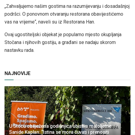
„Zahvaljujemo našim gostima na razumijevanju i dosadašnjoj
podršci. O ponovnom otvaranju restorana obavijestićemo
vas na vrijeme“, naveli su iz Restorana Han.
Ovaj ugostiteljski objekat je popularno mjesto okupljanja
Stočana i njihovih gostiju, a građani se nadaju skorom
nastavku rada.
NAJNOVIJE
U Stocu obilježena godišnjica ubistva maloljetne
Sanide Kaplan: “Istina se mora čuvati i prenositi