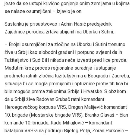
jeste da se ustupi krivično gonjenje onim zemljama u kojima
se nalaze osumnjičeni – izjavio je on.
Sastanku je prisustvovao i Adnin Hasić predsjednik
Zajednice porodica žrtava ubijenih na Uborku i Sutini.
– Brojni osumnjičeni za zločine na Uborku i Sutini trenutno
žive u Srbiji kao slobodni građani i potpuno svjesni da ih
Tužiteljstvo i Sud BiH nikada neće izvesti pred lice pravde.
Međutim kroz proces regionalne suradnje i ustupanje
predmeta ratnih zločina tužiteljstvima u Beogradu i Zagrebu,
situacija bi se mogla promijeniti i optužnice protiv tih lica bi
bile moguće prema zakonima Srbije i Hrvatske. S obzirom
da u Srbiji žive Radovan Grubač ratni komandant
Hercegovačkog korpusa VRS, Dragan Malijević komandant
10. brigade (Mostarske brigade VRS), Branko Glavaš – član
komande 10. brigade, Rade Mihajlović – komandant
bataljona VRS-a na području Bijelog Polja, Zoran Purković –