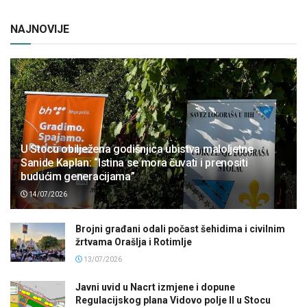
NAJNOVIJE
U Stocu obilježena godišnjica ubistva maloljetne
Sanide Kaplan: “Istina se mora čuvati i prenositi
budućim generacijama”
14/07/2026
Brojni građani odali počast šehidima i civilnim
žrtvama Orašlja i Rotimlje
13/07/2026
Javni uvid u Nacrt izmjene i dopune
Regulacijskog plana Vidovo polje II u Stocu