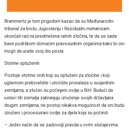
Brammertz je tom prigodom kazao da su Međunarodni
tribunal za bivšu Jugoslaviju i Rezidualni mehanizam
okončali rad na predmetima ratnih zločina, te da se sada
bave podrškom domaćim pravosudnim organima kako bi oni
mogli da urade svoj dio posla.
Stotine optuženih
Postoje stotine onih koji su optuženi za zločine i koji
uglavnom prebivalište i utočište pronalaze u susjednim
zemljama, a zločini su počinjeni ovdje u BiH. Budući da
ustavi tih zemalja zabranjuju izručenje svojih državljana
drugim zemljama, ne postoji nikakva mogućnost da oni budu
izručeni i procesuirani ovdje za djela koja su počinili.
– Jedini način da se zadovolji pravda u ovim slučajevima