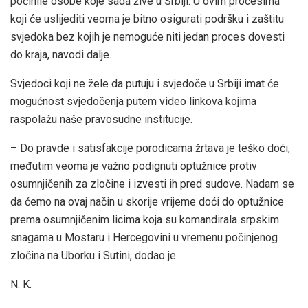
počinile osobe koje sada žive u Srbiji. U ovim procesima
koji će uslijediti veoma je bitno osigurati podršku i zaštitu
svjedoka bez kojih je nemoguće niti jedan proces dovesti
do kraja, navodi dalje.
Svjedoci koji ne žele da putuju i svjedoče u Srbiji imat će
mogućnost svjedočenja putem video linkova kojima
raspolažu naše pravosudne institucije.
– Do pravde i satisfakcije porodicama žrtava je teško doći,
međutim veoma je važno podignuti optužnice protiv
osumnjičenih za zločine i izvesti ih pred sudove. Nadam se
da ćemo na ovaj način u skorije vrijeme doći do optužnice
prema osumnjičenim licima koja su komandirala srpskim
snagama u Mostaru i Hercegovini u vremenu počinjenog
zločina na Uborku i Sutini, dodao je.
N. K.