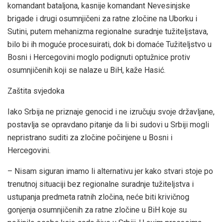
komandant bataljona, kasnije komandant Nevesinjske
brigade i drugi osumnjičeni za ratne zločine na Uborku i
Sutini, putem mehanizma regionalne suradnje tužiteljstava,
bilo bi ih moguće procesuirati, dok bi domaće Tužiteljstvo u
Bosni i Hercegovini moglo podignuti optužnice protiv
osumnjičenih koji se nalaze u BiH, kaže Hasić.
Zaštita svjedoka
Iako Srbija ne priznaje genocid i ne izručuju svoje državljane,
postavlja se opravdano pitanje da li bi sudovi u Srbiji mogli
nepristrano suditi za zločine počinjene u Bosni i
Hercegovini.
– Nisam siguran imamo li alternativu jer kako stvari stoje po
trenutnoj situaciji bez regionalne suradnje tužiteljstva i
ustupanja predmeta ratnih zločina, neće biti krivičnog
gonjenja osumnjičenih za ratne zločine u BiH koje su