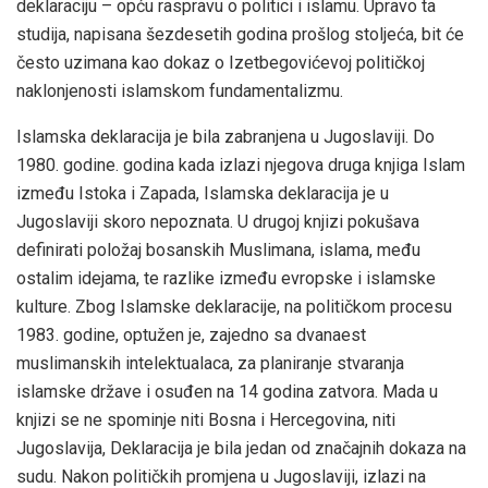
deklaraciju – opću raspravu o politici i islamu. Upravo ta
studija, napisana šezdesetih godina prošlog stoljeća, bit će
često uzimana kao dokaz o Izetbegovićevoj političkoj
naklonjenosti islamskom fundamentalizmu.
Islamska deklaracija je bila zabranjena u Jugoslaviji. Do
1980. godine. godina kada izlazi njegova druga knjiga Islam
između Istoka i Zapada, Islamska deklaracija je u
Jugoslaviji skoro nepoznata. U drugoj knjizi pokušava
definirati položaj bosanskih Muslimana, islama, među
ostalim idejama, te razlike između evropske i islamske
kulture. Zbog Islamske deklaracije, na političkom procesu
1983. godine, optužen je, zajedno sa dvanaest
muslimanskih intelektualaca, za planiranje stvaranja
islamske države i osuđen na 14 godina zatvora. Mada u
knjizi se ne spominje niti Bosna i Hercegovina, niti
Jugoslavija, Deklaracija je bila jedan od značajnih dokaza na
sudu. Nakon političkih promjena u Jugoslaviji, izlazi na