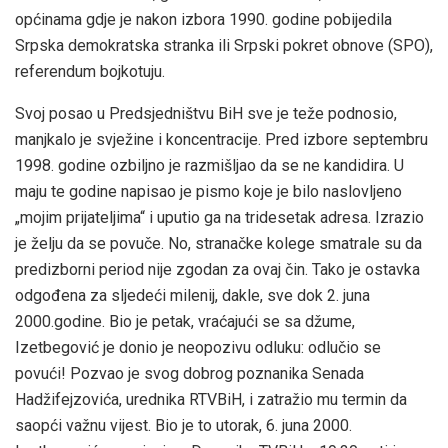
općinama gdje je nakon izbora 1990. godine pobijedila
Srpska demokratska stranka ili Srpski pokret obnove (SPO),
referendum bojkotuju.
Svoj posao u Predsjedništvu BiH sve je teže podnosio,
manjkalo je svježine i koncentracije. Pred izbore septembru
1998. godine ozbiljno je razmišljao da se ne kandidira. U
maju te godine napisao je pismo koje je bilo naslovljeno
„mojim prijateljima“ i uputio ga na tridesetak adresa. Izrazio
je želju da se povuče. No, stranačke kolege smatrale su da
predizborni period nije zgodan za ovaj čin. Tako je ostavka
odgođena za sljedeći milenij, dakle, sve dok 2. juna
2000.godine. Bio je petak, vraćajući se sa džume,
Izetbegović je donio je neopozivu odluku: odlučio se
povući! Pozvao je svog dobrog poznanika Senada
Hadžifejzovića, urednika RTVBiH, i zatražio mu termin da
saopći važnu vijest. Bio je to utorak, 6. juna 2000.