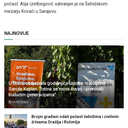
počast. Alija Izetbegović sahranjen je na Šehidskom
mezarju Kovači u Sarajevu.
NAJNOVIJE
U Stocu obilježena godišnjica ubistva maloljetne
Sanide Kaplan: “Istina se mora čuvati i prenositi
budućim generacijama”
14/07/2026
Brojni građani odali počast šehidima i civilnim
žrtvama Orašlja i Rotimlje