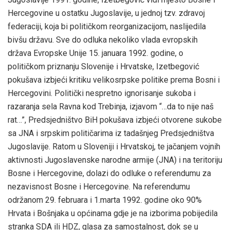
Hercegovine u ostatku Jugoslavije, u jednoj tzv. zdravoj
federaciji, koja bi političkom reorganizacijom, naslijedila
bivšu državu. Sve do odluka nekoliko vlada evropskih
država Evropske Unije 15. januara 1992. godine, o
političkom priznanju Slovenije i Hrvatske, Izetbegović
pokušava izbjeći kritiku velikosrpske politike prema Bosni i
Hercegovini. Politički nespretno ignorisanje sukoba i
razaranja sela Ravna kod Trebinja, izjavom “…da to nije naš
rat…”, Predsjedništvo BiH pokušava izbjeći otvorene sukobe
sa JNA i srpskim političarima iz tadašnjeg Predsjedništva
Jugoslavije. Ratom u Sloveniji i Hrvatskoj, te jačanjem vojnih
aktivnosti Jugoslavenske narodne armije (JNA) i na teritoriju
Bosne i Hercegovine, dolazi do odluke o referendumu za
nezavisnost Bosne i Hercegovine. Na referendumu
održanom 29. februara i 1.marta 1992. godine oko 90%
Hrvata i Bošnjaka u općinama gdje je na izborima pobijedila
stranka SDA ili HDZ, glasa za samostalnost, dok se u