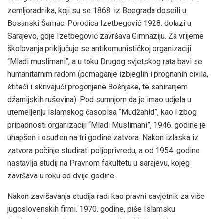
zemljoradnika, koji su se 1868. iz Boegrada doseili u
Bosanski Šamac. Porodica Izetbegović 1928. dolazi u
Sarajevo, gdje Izetbegović završava Gimnaziju. Za vrijeme
školovanja priključuje se antikomunističkoj organizaciji
“Mladi muslimani”, a u toku Drugog svjetskog rata bavi se
humanitarnim radom (pomaganje izbjeglih i prognanih civila,
štiteći i skrivajući progonjene Bošnjake, te saniranjem
džamijskih ruševina). Pod sumnjom da je imao udjela u
utemeljenju islamskog časopisa “Mudžahid”, kao i zbog
pripadnosti organizaciji “Mladi Muslimani”, 1946. godine je
uhapšen i osuđen na tri godine zatvora. Nakon izlaska iz
zatvora počinje studirati poljoprivredu, a od 1954. godine
nastavlja studij na Pravnom fakultetu u sarajevu, kojeg
završava u roku od dvije godine.
Nakon završavanja studija radi kao pravni savjetnik za više
jugoslovenskih firmi. 1970. godine, piše Islamsku