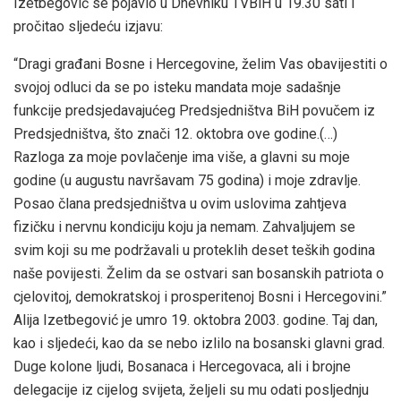
Izetbegović se pojavio u Dnevniku TVBiH u 19.30 sati i
pročitao sljedeću izjavu:
“Dragi građani Bosne i Hercegovine, želim Vas obavijestiti o
svojoj odluci da se po isteku mandata moje sadašnje
funkcije predsjedavajućeg Predsjedništva BiH povučem iz
Predsjedništva, što znači 12. oktobra ove godine.(…)
Razloga za moje povlačenje ima više, a glavni su moje
godine (u augustu navršavam 75 godina) i moje zdravlje.
Posao člana predsjedništva u ovim uslovima zahtjeva
fizičku i nervnu kondiciju koju ja nemam. Zahvaljujem se
svim koji su me podržavali u proteklih deset teških godina
naše povijesti. Želim da se ostvari san bosanskih patriota o
cjelovitoj, demokratskoj i prosperitenoj Bosni i Hercegovini.”
Alija Izetbegović je umro 19. oktobra 2003. godine. Taj dan,
kao i sljedeći, kao da se nebo izlilo na bosanski glavni grad.
Duge kolone ljudi, Bosanaca i Hercegovaca, ali i brojne
delegacije iz cijelog svijeta, željeli su mu odati posljednju