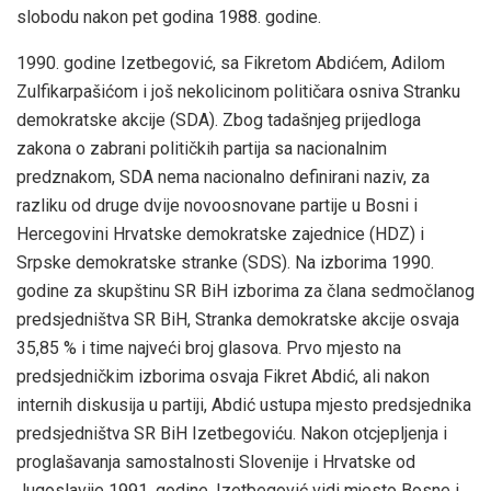
slobodu nakon pet godina 1988. godine.
1990. godine Izetbegović, sa Fikretom Abdićem, Adilom
Zulfikarpašićom i još nekolicinom političara osniva Stranku
demokratske akcije (SDA). Zbog tadašnjeg prijedloga
zakona o zabrani političkih partija sa nacionalnim
predznakom, SDA nema nacionalno definirani naziv, za
razliku od druge dvije novoosnovane partije u Bosni i
Hercegovini Hrvatske demokratske zajednice (HDZ) i
Srpske demokratske stranke (SDS). Na izborima 1990.
godine za skupštinu SR BiH izborima za člana sedmočlanog
predsjedništva SR BiH, Stranka demokratske akcije osvaja
35,85 % i time najveći broj glasova. Prvo mjesto na
predsjedničkim izborima osvaja Fikret Abdić, ali nakon
internih diskusija u partiji, Abdić ustupa mjesto predsjednika
predsjedništva SR BiH Izetbegoviću. Nakon otcjepljenja i
proglašavanja samostalnosti Slovenije i Hrvatske od
Jugoslavije 1991. godine, Izetbegović vidi mjesto Bosne i