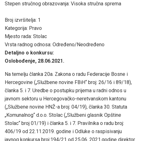
Stepen stručnog obrazovanja:
Visoka stručna sprema
Broj izvršitelja:
1
Kategorija:
Pravo
Mjesto rada:
Stolac
Vrsta radnog odnosa:
Određeno/Neodređeno
Detaljno o konkursu:
Oslobođenje, 28.06.2021.
Na temelju članka 20a. Zakona o radu Federacije Bosne i
Hercegovine („Službene novine FBiH“ broj: 26/16 i 89/18),
članka 5. i 7. Uredbe o postupku prijema u radni odnos u
javnom sektoru u Hercegovačko-neretvanskom kantonu
(„Službene novine HNŽ-a broj: 04/19), članka 30. Statuta
„Komunalnog“ d.o.o. Stolac („Službeni glasnik Opštine
Stolac“ broj 01/19) i članka 5. i 7. Pravilnika o radu broj:
406/19 od 22.11.2019. godine i Odluke o raspisivanju
javnog konkursa broj:194/21 od 25.06. 2021.godine direktor