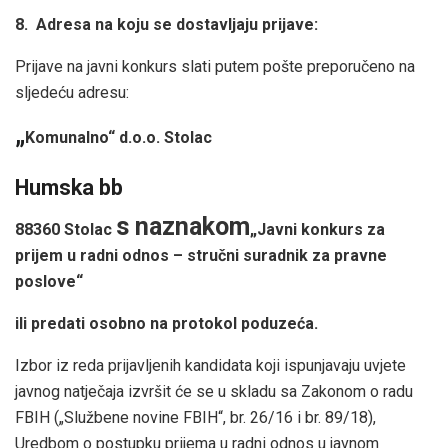
8. Adresa na koju se dostavljaju prijave:
Prijave na javni konkurs slati putem pošte preporučeno na
sljedeću adresu:
„
Komunalno“ d.o.o. Stolac
Humska bb
s naznakom
88360 Stolac
„Javni konkurs z
a
prijem u radni odnos – stručni suradnik za pravne
poslove“
ili predati osobno na protokol poduzeća.
Izbor iz reda prijavljenih kandidata koji ispunjavaju uvjete
javnog natječaja izvršit će se u skladu sa Zakonom o radu
FBIH („Službene novine FBIH“, br. 26/16 i br. 89/18),
Uredbom o postupku prijema u radni odnos u javnom