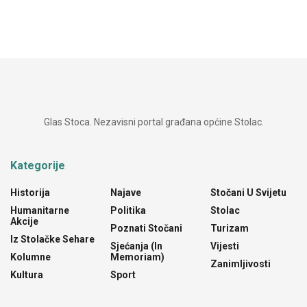
Glas Stoca. Nezavisni portal građana općine Stolac.
Kategorije
Historija
Najave
Stočani U Svijetu
Humanitarne
Politika
Stolac
Akcije
Poznati Stočani
Turizam
Iz Stolačke Sehare
Sjećanja (In
Vijesti
Kolumne
Memoriam)
Zanimljivosti
Kultura
Sport