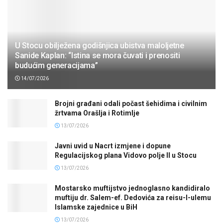
U Stocu obilježena godišnjica ubistva maloljetne
Sanide Kaplan: “Istina se mora čuvati i prenositi
budućim generacijama”
14/07/2026
Brojni građani odali počast šehidima i civilnim
žrtvama Orašlja i Rotimlje
13/07/2026
Javni uvid u Nacrt izmjene i dopune
Regulacijskog plana Vidovo polje II u Stocu
13/07/2026
Mostarsko muftijstvo jednoglasno kandidiralo
muftiju dr. Salem-ef. Dedovića za reisu-l-ulemu
Islamske zajednice u BiH
13/07/2026